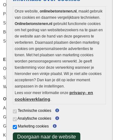
Opsluitbanden
Onze website,
onlinebetonstenen.nl
, maakt gebruik
Palissaden
van cookies en daarmee vergelijkbare technieken.
Stapelblokken
Onlinebetonstenen.nl
gebruikt functionele cookies
om het gedrag van websitebezoekers na te gaan en
Betonblokken
de website aan de hand van deze gegevens te
Stapelstenen
verbeteren. Daarnaast plaatsen derden marketing
cookies om gepersonaliseerde advertenties te
tonen. Met het plaatsen van marketing cookies
Extra benodigdheden
worden persoonsgegevens verwerkt. Je geeft
toestemming voor deze verwerking wanneer je
Ophoogzand
hieronder een vinkje plaatst. Wil je niet alle cookies
Siergrind en siersplit
accepteren? Dan kan je dit op ieder moment
aanpassen in de instellingen.
Waterafvoer
privacy- en
Lees voor meer informatie onze
Overig
cookieverklaring
.
Aanbiedingen
Technische cookies
Goedkope bestrating
Analytische cookies
Goedkope tuintegels
Marketing cookies
Kunstgras
Doorgaan naar de website