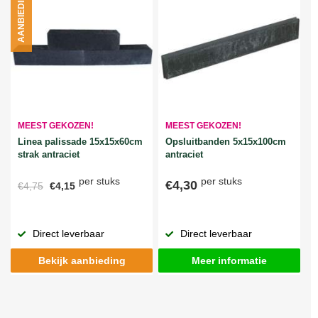
AANBIEDING
MEEST GEKOZEN!
MEEST GEKOZEN!
Linea palissade 15x15x60cm
Opsluitbanden 5x15x100cm
strak antraciet
antraciet
per stuks
per stuks
€4,30
€4,75
€4,15
Direct leverbaar
Direct leverbaar
Bekijk aanbieding
Meer informatie