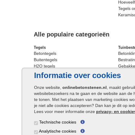
Hoeveelh
Tegels o
Keramis
Alle populaire categorieën
Tegels
Tuinbest
Betontegels
Betonkli
Buitentegels
Bestratin
H2O tegels
Gebakken
Keramische terrastegels
Sierbest
Informatie over cookies
Oprit tegels
Strakke 
Patio tegels
Straatst
Onze website,
onlinebetonstenen.nl
, maakt gebrui
Siertegels
Straatkli
websitebezoekers na te gaan en de website aan de 
Stoeptegels
Trommel
te tonen. Met het plaatsen van marketing cookies w
Straattegels
Tuinsten
je niet alle cookies accepteren? Dan kan je dit op i
Terrastegels
Waalfor
Lees voor meer informatie onze
privacy- en cookie
Tuintegels
Wildver
Technische cookies
Buitentegels
Cobbles
Grote terrastegels
Getromm
Analytische cookies