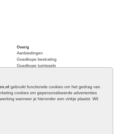
Overig
Aanbiedingen
Goedkope bestrating
Goedkope tuintegels
Kunstgras
Tuintegels outlet
Opsluitbanden plaatsen
en.nl
gebruikt functionele cookies om het gedrag van
Keerwanden
keting cookies om gepersonaliseerde advertenties
Traptreden tuin
rking wanneer je hieronder een vinkje plaatst. Wil
Wat is een facetrand?