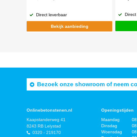
Direct
Direct leverbaar
Bekijk aanbieding
Bezoek onze showroom of neem cont
Onlinebetonstenen.nl
Openingstijden
Kaapstanderweg 41
Maandag
08
Dinsdag
08
8243 RB Lelystad
Woensdag
08
0320 - 219170