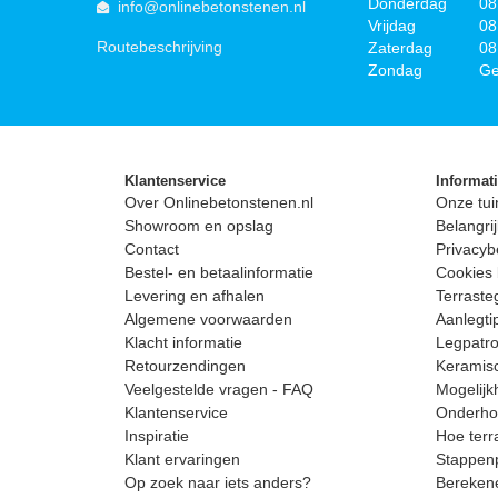
Donderdag
08
info@onlinebetonstenen.nl
Vrijdag
08
Routebeschrijving
Zaterdag
08
Zondag
Ge
Klantenservice
Informat
Over Onlinebetonstenen.nl
Onze tui
Showroom en opslag
Belangrij
Contact
Privacyb
Bestel- en betaalinformatie
Cookies 
Levering en afhalen
Terrast
Algemene voorwaarden
Aanlegti
Klacht informatie
Legpatro
Retourzendingen
Keramisc
Veelgestelde vragen - FAQ
Mogelijk
Klantenservice
Onderhou
Inspiratie
Hoe terr
Klant ervaringen
Stappenp
Op zoek naar iets anders?
Berekene