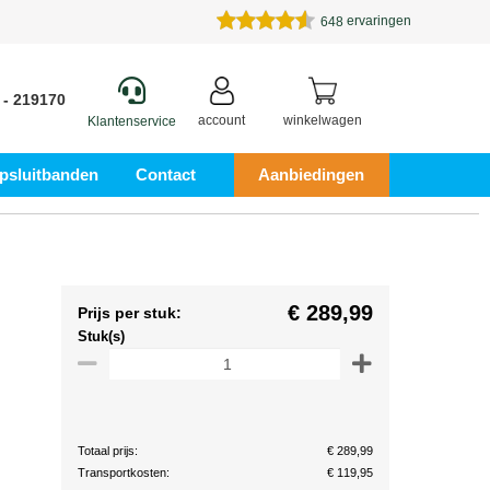
ervaringen
648
 - 219170
account
winkelwagen
Klantenservice
psluitbanden
Contact
Aanbiedingen
€ 289,99
Prijs per stuk:
Stuk(s)
Totaal prijs:
€ 289,99
Transportkosten:
€ 119,95