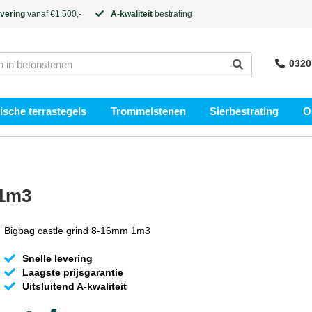
evering
vanaf €1.500,-
A-kwaliteit
bestrating
0320
sche terrastegels
Trommelstenen
Sierbestrating
O
 1m3
Bigbag castle grind 8-16mm 1m3
Snelle levering
Laagste prijsgarantie
Uitsluitend A-kwaliteit