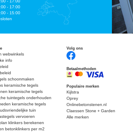
:00 - 17:00
:00 - 17:00
:00 - 15:00
sloten
ie
Volg ons
n webwinkels
ke info
eleid
Betaalmethoden
beleid
egels schoonmaken
ps keramische tegels
Populaire merken
nen keramische tegels
Kijlstra
he tuintegels onderhouden
Oprey
heden keramische tegels
Onlinebetonstenen.nl
dsvriendelijke tuin
Claessen Stone + Garden
astegels vervoeren
Alle merken
lan klinkers berekenen
n betonklinkers per m2