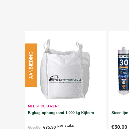
AANBIEDING
MEEST GEKOZEN!
Bigbag ophoogzand 1.000 kg Kijlstra
Steenlijm 
per stuks
€50,00
€85,95
€75,90