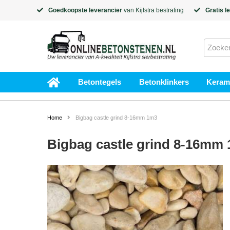
Goedkoopste leverancier
van
Kijlstra
bestrating
Gratis l
Betontegels
Betonklinkers
Kerami
Home
Bigbag castle grind 8-16mm 1m3
Bigbag castle grind 8-16mm