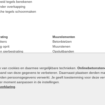
eid tegels berekenen
nder overkapping
che tegels schoonmaken
rating
Muurelementen
nkers
Betonbielzen
g oprit
Muurstenen
 sierbestrating
Opsluitbanden
rating
Palissaden
bestrating
Stapelblokken
enen
Betonblokken
k van cookies en daarmee vergelijkbare technieken.
Onlinebetonsten
nkers
Stapelstenen
hand van deze gegevens te verbeteren. Daarnaast plaatsen derden mar
stenen
orden persoonsgegevens verwerkt. Je geeft toestemming voor deze verwe
en
eder moment aanpassen in de instellingen.
Extra benodigdheden
maat
verklaring
.
Ophoogzand
band
Siergrind en siersplit
tones
Waterafvoer
elde stenen