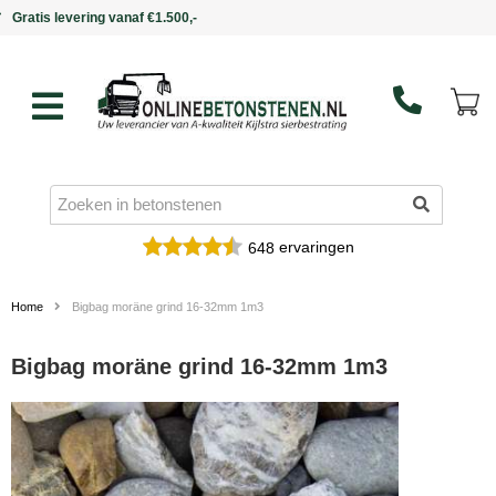
Binnen 5 werkdagen in huis
ervaringen
648
Home
Bigbag moräne grind 16-32mm 1m3
Bigbag moräne grind 16-32mm 1m3