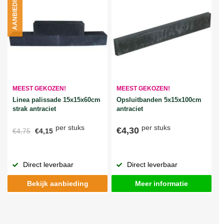
AANBIEDING
MEEST GEKOZEN!
MEEST GEKOZEN!
Linea palissade 15x15x60cm
Opsluitbanden 5x15x100cm
strak antraciet
antraciet
per stuks
per stuks
€4,30
€4,75
€4,15
Direct leverbaar
Direct leverbaar
Bekijk aanbieding
Meer informatie