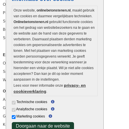
Opsluitbanden
Onze website,
onlinebetonstenen.nl
, maakt gebruik
Palissaden
van cookies en daarmee vergelijkbare technieken.
Stapelblokken
Onlinebetonstenen.nl
gebruikt functionele cookies
om het gedrag van websitebezoekers na te gaan en
Betonblokken
de website aan de hand van deze gegevens te
Stapelstenen
verbeteren. Daarnaast plaatsen derden marketing
cookies om gepersonaliseerde advertenties te
tonen. Met het plaatsen van marketing cookies
Extra benodigdheden
worden persoonsgegevens verwerkt. Je geeft
toestemming voor deze verwerking wanneer je
Ophoogzand
hieronder een vinkje plaatst. Wil je niet alle cookies
Siergrind en siersplit
accepteren? Dan kan je dit op ieder moment
aanpassen in de instellingen.
Waterafvoer
privacy- en
Lees voor meer informatie onze
Overig
cookieverklaring
.
Aanbiedingen
Technische cookies
Goedkope bestrating
Analytische cookies
Goedkope tuintegels
Marketing cookies
Kunstgras
Doorgaan naar de website