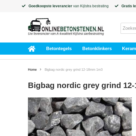
Goedkoopste leverancier
van
Kijlstra
bestrating
Gratis l
Betontegels
Betonklinkers
Kerami
Home
Bigbag nordic grey grind 12-18mm 1m3
Bigbag nordic grey grind 1