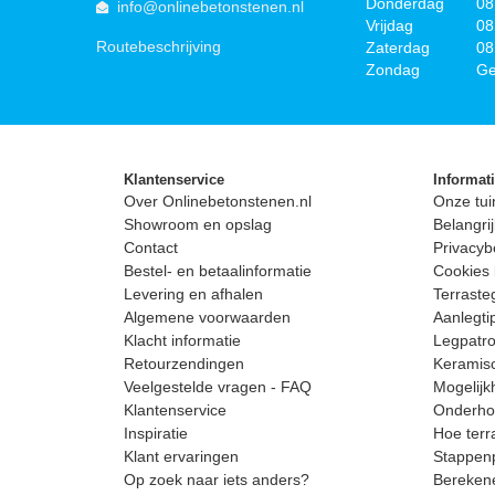
Donderdag
08
info@onlinebetonstenen.nl
Vrijdag
08
Routebeschrijving
Zaterdag
08
Zondag
Ge
Klantenservice
Informat
Over Onlinebetonstenen.nl
Onze tui
Showroom en opslag
Belangrij
Contact
Privacyb
Bestel- en betaalinformatie
Cookies 
Levering en afhalen
Terrast
Algemene voorwaarden
Aanlegti
Klacht informatie
Legpatro
Retourzendingen
Keramisc
Veelgestelde vragen - FAQ
Mogelijk
Klantenservice
Onderhou
Inspiratie
Hoe terr
Klant ervaringen
Stappenp
Op zoek naar iets anders?
Berekene