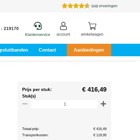
ervaringen
648
 - 219170
account
winkelwagen
Klantenservice
psluitbanden
Contact
Aanbiedingen
€ 416,49
Prijs per stuk:
Stuk(s)
Totaal prijs:
€ 416,49
Transportkosten:
€ 119,95