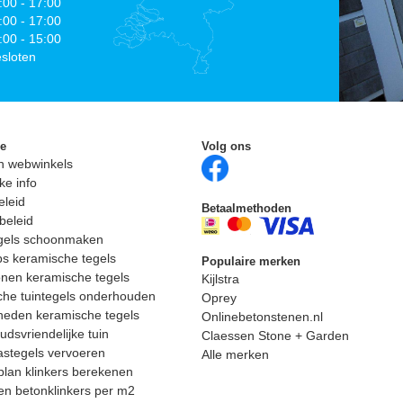
:00 - 17:00
:00 - 17:00
:00 - 15:00
sloten
ie
Volg ons
n webwinkels
ke info
eleid
Betaalmethoden
beleid
egels schoonmaken
ps keramische tegels
Populaire merken
nen keramische tegels
Kijlstra
he tuintegels onderhouden
Oprey
heden keramische tegels
Onlinebetonstenen.nl
dsvriendelijke tuin
Claessen Stone + Garden
astegels vervoeren
Alle merken
lan klinkers berekenen
n betonklinkers per m2