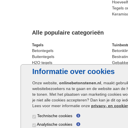
Hoeveelh
Tegels o
Keramis
Alle populaire categorieën
Tegels
Tuinbest
Betontegels
Betonkli
Buitentegels
Bestratin
H2O tegels
Gebakken
Keramische terrastegels
Sierbest
Informatie over cookies
Oprit tegels
Strakke 
Patio tegels
Straatst
Onze website,
onlinebetonstenen.nl
, maakt gebrui
Siertegels
Straatkli
websitebezoekers na te gaan en de website aan de 
Stoeptegels
Trommel
te tonen. Met het plaatsen van marketing cookies w
Straattegels
Tuinsten
je niet alle cookies accepteren? Dan kan je dit op i
Terrastegels
Waalfor
Lees voor meer informatie onze
privacy- en cookie
Tuintegels
Wildver
Technische cookies
Buitentegels
Cobbles
Grote terrastegels
Getromm
Analytische cookies