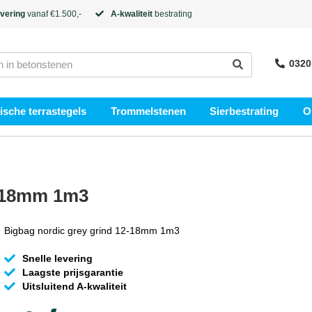
evering
vanaf €1.500,-
A-kwaliteit
bestrating
0320
sche terrastegels
Trommelstenen
Sierbestrating
O
2-18mm 1m3
Bigbag nordic grey grind 12-18mm 1m3
Snelle levering
Laagste prijsgarantie
Uitsluitend A-kwaliteit