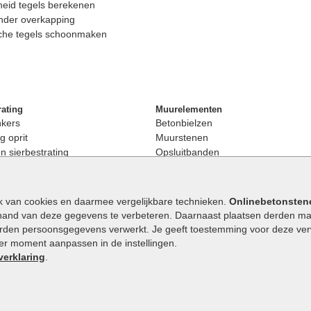
eid tegels berekenen
nder overkapping
che tegels schoonmaken
rating
Muurelementen
nkers
Betonbielzen
g oprit
Muurstenen
 sierbestrating
Opsluitbanden
rating
Palissaden
bestrating
Stapelblokken
enen
Betonblokken
k van cookies en daarmee vergelijkbare technieken.
Onlinebetonsten
nkers
Stapelstenen
hand van deze gegevens te verbeteren. Daarnaast plaatsen derden mar
stenen
orden persoonsgegevens verwerkt. Je geeft toestemming voor deze verwe
en
eder moment aanpassen in de instellingen.
Extra benodigdheden
maat
verklaring
.
Ophoogzand
band
Siergrind en siersplit
tones
Waterafvoer
elde stenen