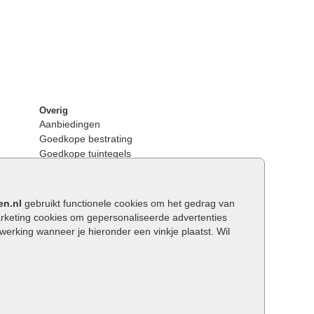
Overig
Aanbiedingen
Goedkope bestrating
Goedkope tuintegels
Kunstgras
Tuintegels outlet
Opsluitbanden plaatsen
en.nl
gebruikt functionele cookies om het gedrag van
Keerwanden
keting cookies om gepersonaliseerde advertenties
Traptreden tuin
rking wanneer je hieronder een vinkje plaatst. Wil
Wat is een facetrand?