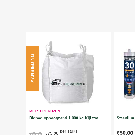
AANBIEDING
MEEST GEKOZEN!
Bigbag ophoogzand 1.000 kg Kijlstra
Steenlijm 
per stuks
€50,00
€85,95
€75,90