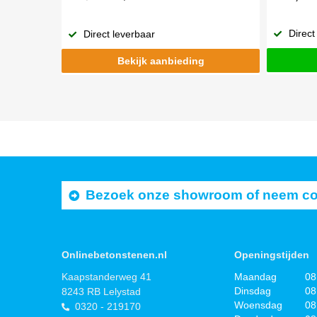
Direct
Direct leverbaar
Bekijk aanbieding
Bezoek onze showroom of neem cont
Onlinebetonstenen.nl
Openingstijden
Kaapstanderweg 41
Maandag
08
Dinsdag
08
8243 RB Lelystad
Woensdag
08
0320 - 219170