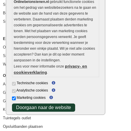
Onlinebetonstenen.nl
gebruikt functionele cookies
Stapelblokken
om het gedrag van websitebezoekers na te gaan en
Betonblokken
de website aan de hand van deze gegevens te
verbeteren. Daarnaast plaatsen derden marketing
Stapelstenen
cookies om gepersonaliseerde advertenties te
tonen. Met het plaatsen van marketing cookies
worden persoonsgegevens verwerkt. Je geeft
Extra benodigdheden
toestemming voor deze verwerking wanneer je
Ophoogzand
hieronder een vinkje plaatst. Wil je niet alle cookies
accepteren? Dan kan je dit op ieder moment
Siergrind en siersplit
aanpassen in de instellingen.
Waterafvoer
privacy- en
Lees voor meer informatie onze
cookieverklaring
.
Overig
Technische cookies
Aanbiedingen
Analytische cookies
Goedkope bestrating
Marketing cookies
Goedkope tuintegels
Doorgaan naar de website
Kunstgras
Tuintegels outlet
Opsluitbanden plaatsen