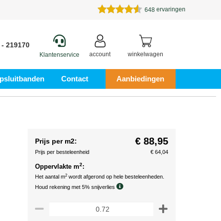
ervaringen
648
 - 219170
account
winkelwagen
Klantenservice
psluitbanden
Contact
Aanbiedingen
€ 88,95
Prijs per m2:
Prijs per besteleenheid
€ 64,04
2
Oppervlakte m
:
2
Het aantal m
wordt afgerond op hele besteleenheden.
Houd rekening met 5% snijverlies