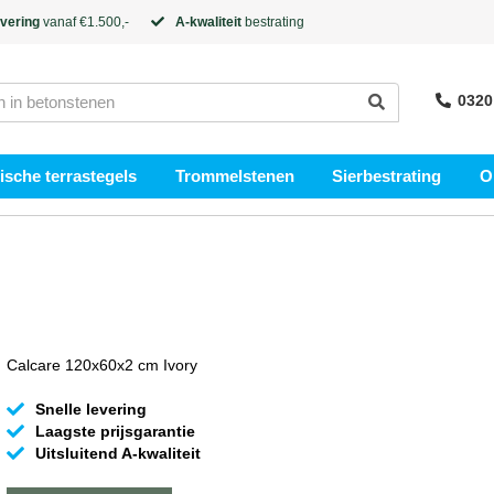
evering
vanaf €1.500,-
A-kwaliteit
bestrating
0320
sche terrastegels
Trommelstenen
Sierbestrating
O
Calcare 120x60x2 cm Ivory
Snelle levering
Laagste prijsgarantie
Uitsluitend A-kwaliteit