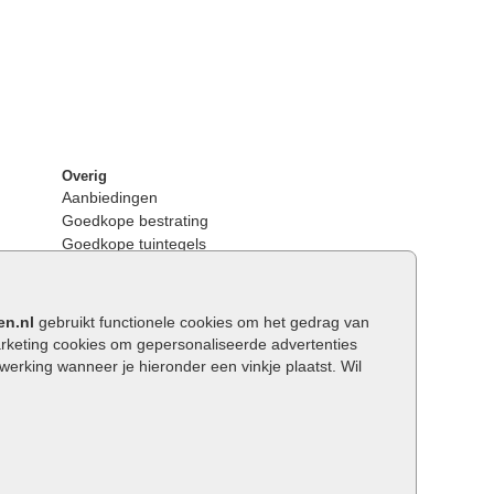
Overig
Aanbiedingen
Goedkope bestrating
Goedkope tuintegels
Kunstgras
Tuintegels outlet
Opsluitbanden plaatsen
en.nl
gebruikt functionele cookies om het gedrag van
Keerwanden
keting cookies om gepersonaliseerde advertenties
Traptreden tuin
rking wanneer je hieronder een vinkje plaatst. Wil
Wat is een facetrand?