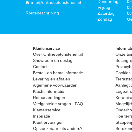
Donderdag
08
info@onlinebetonstenen.nl
Vrijdag
08
Routebeschrijving
Zaterdag
08
Zondag
Ge
Klantenservice
Informat
Over Onlinebetonstenen.nl
Onze tui
Showroom en opslag
Belangrij
Contact
Privacyb
Bestel- en betaalinformatie
Cookies 
Levering en afhalen
Terrast
Algemene voorwaarden
Aanlegti
Klacht informatie
Legpatro
Retourzendingen
Keramisc
Veelgestelde vragen - FAQ
Mogelijk
Klantenservice
Onderhou
Inspiratie
Hoe terr
Klant ervaringen
Stappenp
Op zoek naar iets anders?
Berekene