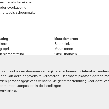
eid tegels berekenen
nder overkapping
che tegels schoonmaken
rating
Muurelementen
nkers
Betonbielzen
g oprit
Muurstenen
 sierbestrating
Opsluitbanden
rating
Palissaden
bestrating
Stapelblokken
enen
Betonblokken
k van cookies en daarmee vergelijkbare technieken.
Onlinebetonsten
nkers
Stapelstenen
hand van deze gegevens te verbeteren. Daarnaast plaatsen derden mar
stenen
orden persoonsgegevens verwerkt. Je geeft toestemming voor deze verwe
en
eder moment aanpassen in de instellingen.
Extra benodigdheden
maat
verklaring
.
Ophoogzand
band
Siergrind en siersplit
tones
Waterafvoer
elde stenen