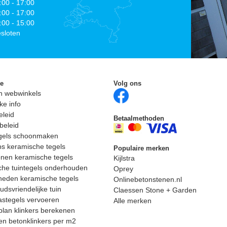
:00 - 17:00
:00 - 17:00
:00 - 15:00
sloten
ie
Volg ons
n webwinkels
ke info
eleid
Betaalmethoden
beleid
egels schoonmaken
ps keramische tegels
Populaire merken
nen keramische tegels
Kijlstra
he tuintegels onderhouden
Oprey
heden keramische tegels
Onlinebetonstenen.nl
dsvriendelijke tuin
Claessen Stone + Garden
astegels vervoeren
Alle merken
lan klinkers berekenen
n betonklinkers per m2