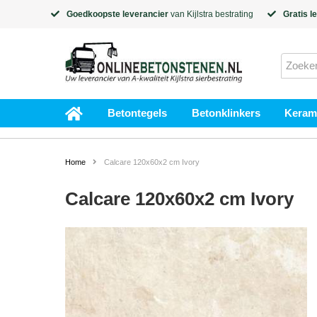
Goedkoopste leverancier
van
Kijlstra
bestrating
Gratis l
Betontegels
Betonklinkers
Kerami
Home
Calcare 120x60x2 cm Ivory
Calcare 120x60x2 cm Ivory