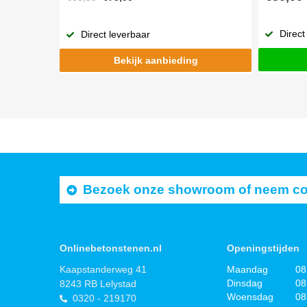
Direct
Direct leverbaar
Bekijk aanbieding
Bezoek onze showroom of neem cont
Onlinebetonstenen.nl
Openingstijden
Kaapstanderweg 41
Maandag
08
Dinsdag
08
8243 RB Lelystad
Woensdag
08
0320 - 219170