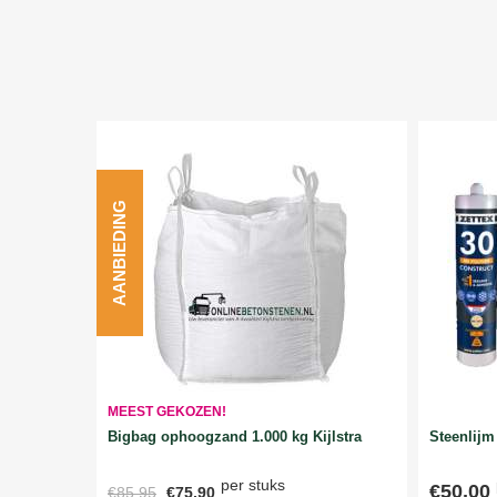
AANBIEDING
MEEST GEKOZEN!
Bigbag ophoogzand 1.000 kg Kijlstra
Steenlijm 
per stuks
€50,00
€85,95
€75,90