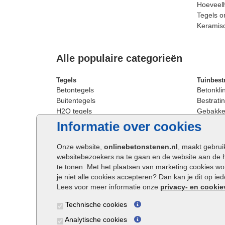
Hoeveelh
Tegels o
Keramis
Alle populaire categorieën
Tegels
Tuinbest
Betontegels
Betonkli
Buitentegels
Bestratin
H2O tegels
Gebakken
Keramische terrastegels
Sierbest
Informatie over cookies
Oprit tegels
Strakke 
Patio tegels
Straatst
Onze website,
onlinebetonstenen.nl
, maakt gebrui
Siertegels
Straatkli
websitebezoekers na te gaan en de website aan de 
Stoeptegels
Trommel
te tonen. Met het plaatsen van marketing cookies w
Straattegels
Tuinsten
je niet alle cookies accepteren? Dan kan je dit op i
Terrastegels
Waalfor
Lees voor meer informatie onze
privacy- en cookie
Tuintegels
Wildver
Technische cookies
Buitentegels
Cobbles
Grote terrastegels
Getromm
Analytische cookies