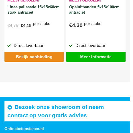
MEEST GEKOZEN!
MEEST GEKOZEN!
Linea palissade 15x15x60cm
Opsluitbanden 5x15x100cm
strak antraciet
antraciet
per stuks
per stuks
€4,30
€4,75
€4,15
Direct leverbaar
Direct leverbaar
Bekijk aanbieding
Meer informatie
Bezoek onze showroom of neem
contact op voor gratis advies
Onlinebetonstenen.nl