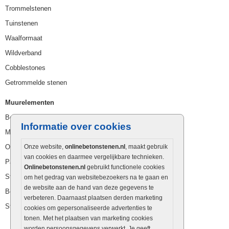
Trommelstenen
Tuinstenen
Waalformaat
Wildverband
Cobblestones
Getrommelde stenen
Muurelementen
Betonbielzen
Informatie over cookies
Muurstenen
Opsluitbanden
Onze website,
onlinebetonstenen.nl
, maakt gebruik
van cookies en daarmee vergelijkbare technieken.
Palissaden
Onlinebetonstenen.nl
gebruikt functionele cookies
Stapelblokken
om het gedrag van websitebezoekers na te gaan en
de website aan de hand van deze gegevens te
Betonblokken
verbeteren. Daarnaast plaatsen derden marketing
Stapelstenen
cookies om gepersonaliseerde advertenties te
tonen. Met het plaatsen van marketing cookies
worden persoonsgegevens verwerkt. Je geeft