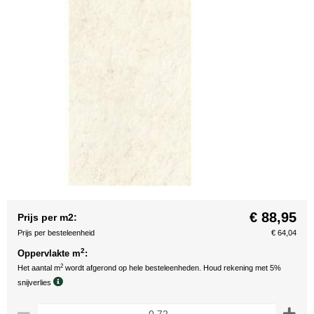
€ 88,95
Prijs per m2:
Prijs per besteleenheid
€ 64,04
2
Oppervlakte m
:
2
Het aantal m
wordt afgerond op hele besteleenheden. Houd rekening met 5%
snijverlies