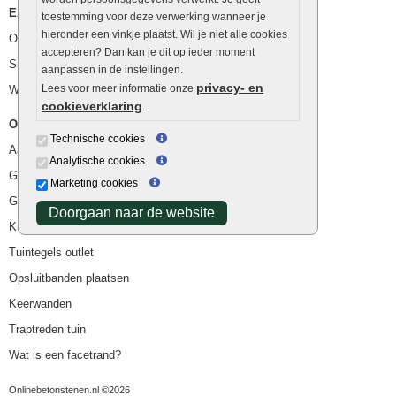
Extra benodigdheden
toestemming voor deze verwerking wanneer je
hieronder een vinkje plaatst. Wil je niet alle cookies
Ophoogzand
accepteren? Dan kan je dit op ieder moment
Siergrind en siersplit
aanpassen in de instellingen.
privacy- en
Lees voor meer informatie onze
Waterafvoer
cookieverklaring
.
Overig
Technische cookies
Aanbiedingen
Analytische cookies
Goedkope bestrating
Marketing cookies
Goedkope tuintegels
Doorgaan naar de website
Kunstgras
Tuintegels outlet
Opsluitbanden plaatsen
Keerwanden
Traptreden tuin
Wat is een facetrand?
Onlinebetonstenen.nl ©2026