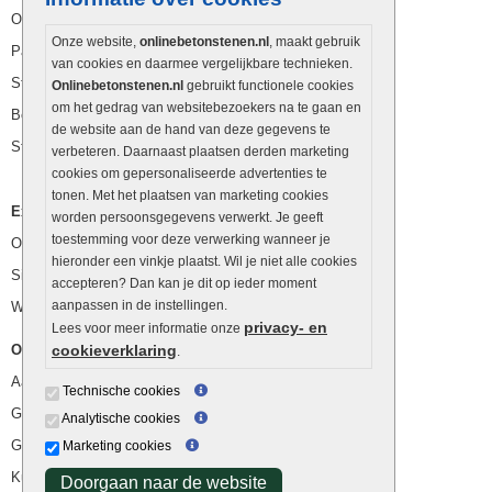
Opsluitbanden
Onze website,
onlinebetonstenen.nl
, maakt gebruik
Palissaden
van cookies en daarmee vergelijkbare technieken.
Stapelblokken
Onlinebetonstenen.nl
gebruikt functionele cookies
om het gedrag van websitebezoekers na te gaan en
Betonblokken
de website aan de hand van deze gegevens te
Stapelstenen
verbeteren. Daarnaast plaatsen derden marketing
cookies om gepersonaliseerde advertenties te
tonen. Met het plaatsen van marketing cookies
Extra benodigdheden
worden persoonsgegevens verwerkt. Je geeft
toestemming voor deze verwerking wanneer je
Ophoogzand
hieronder een vinkje plaatst. Wil je niet alle cookies
Siergrind en siersplit
accepteren? Dan kan je dit op ieder moment
aanpassen in de instellingen.
Waterafvoer
privacy- en
Lees voor meer informatie onze
Overig
cookieverklaring
.
Aanbiedingen
Technische cookies
Goedkope bestrating
Analytische cookies
Goedkope tuintegels
Marketing cookies
Kunstgras
Doorgaan naar de website