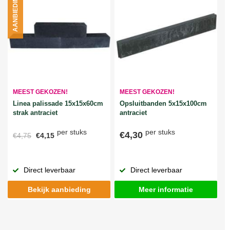
AANBIEDING
MEEST GEKOZEN!
MEEST GEKOZEN!
Linea palissade 15x15x60cm
Opsluitbanden 5x15x100cm
strak antraciet
antraciet
per stuks
per stuks
€4,30
€4,75
€4,15
Direct leverbaar
Direct leverbaar
Bekijk aanbieding
Meer informatie