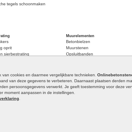
che tegels schoonmaken
rating
Muurelementen
nkers
Betonbielzen
g oprit
Muurstenen
 sierbestrating
Opsluitbanden
rating
Palissaden
bestrating
Stapelblokken
enen
Betonblokken
k van cookies en daarmee vergelijkbare technieken.
Onlinebetonsten
nkers
Stapelstenen
hand van deze gegevens te verbeteren. Daarnaast plaatsen derden mar
stenen
orden persoonsgegevens verwerkt. Je geeft toestemming voor deze verwe
en
eder moment aanpassen in de instellingen.
Extra benodigdheden
maat
verklaring
.
Ophoogzand
band
Siergrind en siersplit
tones
Waterafvoer
elde stenen