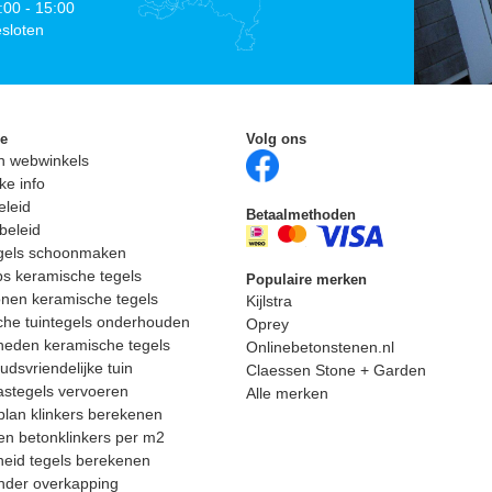
:00 - 15:00
sloten
ie
Volg ons
n webwinkels
ke info
eleid
Betaalmethoden
beleid
egels schoonmaken
ps keramische tegels
Populaire merken
nen keramische tegels
Kijlstra
he tuintegels onderhouden
Oprey
heden keramische tegels
Onlinebetonstenen.nl
dsvriendelijke tuin
Claessen Stone + Garden
astegels vervoeren
Alle merken
lan klinkers berekenen
n betonklinkers per m2
eid tegels berekenen
nder overkapping