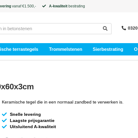
evering
vanaf €1.500,-
A-kwaliteit
bestrating
0320
sche terrastegels
Trommelstenen
Sierbestrating
O
0x60x3cm
Keramische tegel die in een normaal zandbed te verwerken is.
Snelle levering
Laagste prijsgarantie
Uitsluitend A-kwaliteit