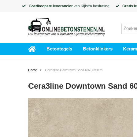
Goedkoopste leverancier
van
Kijlstra
bestrating
Gratis l
Betontegels
Betonklinkers
Kerami
Home
Cera3line Downtown Sand 60x60x3cm
Cera3line Downtown Sand 6