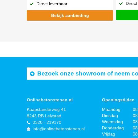
Direct
Direct leverbaar
Bekijk aanbieding
Bezoek onze showroom of neem cont
Onlinebetonstenen.nl
Openingstijden
Kaapstanderweg 41
Maandag
08
Dinsdag
08
8243 RB Lelystad
Woensdag
08
0320 - 219170
Donderdag
08
info@onlinebetonstenen.nl
Vrijdag
08