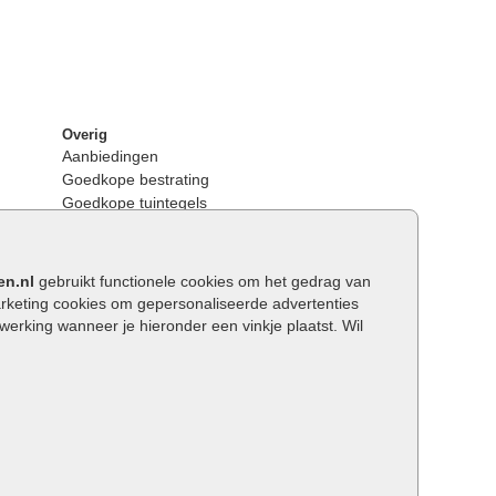
Overig
Aanbiedingen
Goedkope bestrating
Goedkope tuintegels
Kunstgras
Tuintegels outlet
Opsluitbanden plaatsen
en.nl
gebruikt functionele cookies om het gedrag van
Keerwanden
keting cookies om gepersonaliseerde advertenties
Traptreden tuin
rking wanneer je hieronder een vinkje plaatst. Wil
Wat is een facetrand?