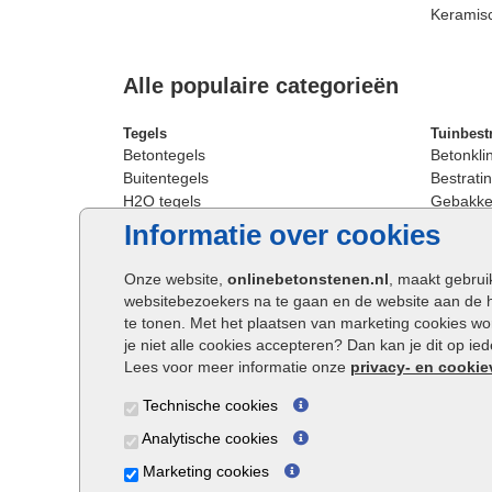
Keramis
Alle populaire categorieën
Tegels
Tuinbest
Betontegels
Betonkli
Buitentegels
Bestratin
H2O tegels
Gebakken
Keramische terrastegels
Sierbest
Informatie over cookies
Oprit tegels
Strakke 
Patio tegels
Straatst
Onze website,
onlinebetonstenen.nl
, maakt gebrui
Siertegels
Straatkli
websitebezoekers na te gaan en de website aan de 
Stoeptegels
Trommel
te tonen. Met het plaatsen van marketing cookies w
Straattegels
Tuinsten
je niet alle cookies accepteren? Dan kan je dit op i
Terrastegels
Waalfor
Lees voor meer informatie onze
privacy- en cookie
Tuintegels
Wildver
Technische cookies
Buitentegels
Cobbles
Grote terrastegels
Getromm
Analytische cookies
Marketing cookies