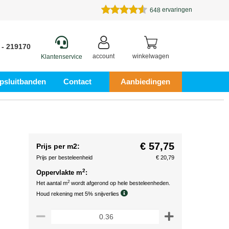
ervaringen
648
 - 219170
account
winkelwagen
Klantenservice
psluitbanden
Contact
Aanbiedingen
€ 57,75
Prijs per m2:
Prijs per besteleenheid
€ 20,79
2
Oppervlakte m
:
2
Het aantal m
wordt afgerond op hele besteleenheden.
Houd rekening met 5% snijverlies