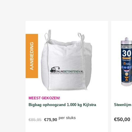
AANBIEDING
MEEST GEKOZEN!
Bigbag ophoogzand 1.000 kg Kijlstra
Steenlijm 
per stuks
€50,00
€85,95
€75,90