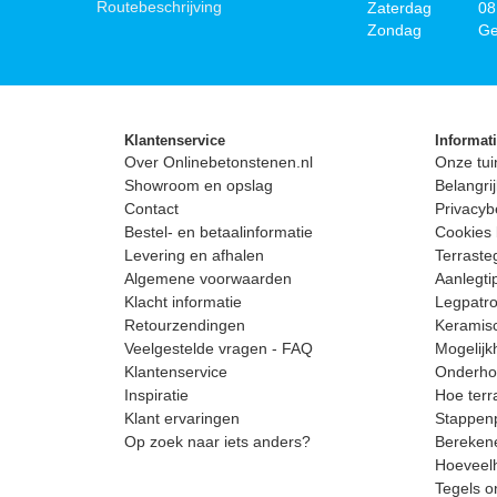
Routebeschrijving
Zaterdag
08
Zondag
Ge
Klantenservice
Informat
Over Onlinebetonstenen.nl
Onze tui
Showroom en opslag
Belangrij
Contact
Privacyb
Bestel- en betaalinformatie
Cookies 
Levering en afhalen
Terrast
Algemene voorwaarden
Aanlegti
Klacht informatie
Legpatro
Retourzendingen
Keramisc
Veelgestelde vragen - FAQ
Mogelijk
Klantenservice
Onderhou
Inspiratie
Hoe terr
Klant ervaringen
Stappenp
Op zoek naar iets anders?
Berekene
Hoeveelh
Tegels o