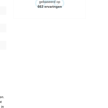
gebaseerd op
663
ervaringen
en.
ut
 in