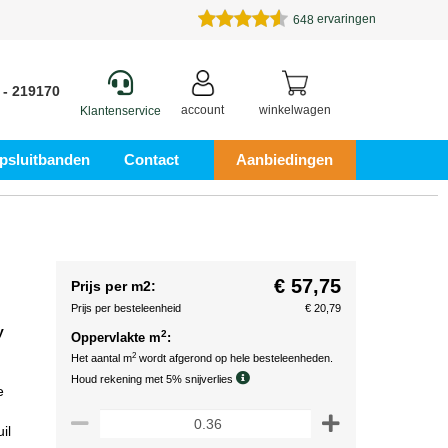
ervaringen
648
 - 219170
account
winkelwagen
Klantenservice
psluitbanden
Contact
Aanbiedingen
€ 57,75
Prijs per m2:
Prijs per besteleenheid
€ 20,79
y
2
Oppervlakte m
:
2
Het aantal m
wordt afgerond op hele besteleenheden.
Houd rekening met 5% snijverlies
e
il