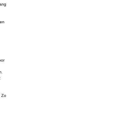
lang
en
oor
n.
:
. Zo