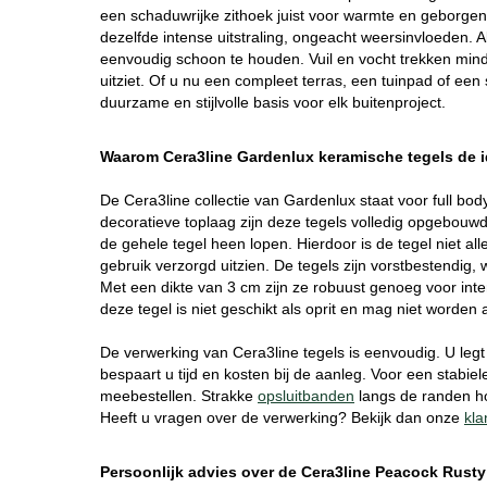
een schaduwrijke zithoek juist voor warmte en geborgen
dezelfde intense uitstraling, ongeacht weersinvloeden. 
eenvoudig schoon te houden. Vuil en vocht trekken min
uitziet. Of u nu een compleet terras, een tuinpad of een
duurzame en stijlvolle basis voor elk buitenproject.
Waarom Cera3line Gardenlux keramische tegels de id
De Cera3line collectie van Gardenlux staat voor full body
decoratieve toplaag zijn deze tegels volledig opgebouwd
de gehele tegel heen lopen. Hierdoor is de tegel niet alle
gebruik verzorgd uitzien. De tegels zijn vorstbestend
Met een dikte van 3 cm zijn ze robuust genoeg voor inte
deze tegel is niet geschikt als oprit en mag niet worden a
De verwerking van Cera3line tegels is eenvoudig. U leg
bespaart u tijd en kosten bij de aanleg. Voor een stabie
meebestellen. Strakke
opsluitbanden
langs de randen ho
Heeft u vragen over de verwerking? Bekijk dan onze
kla
Persoonlijk advies over de Cera3line Peacock Rusty