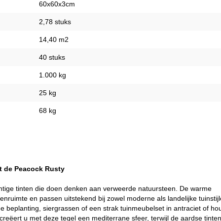
60x60x3cm
2,78 stuks
14,40 m2
40 stuks
1.000 kg
25 kg
68 kg
et de Peacock Rusty
chtige tinten die doen denken aan verweerde natuursteen. De warme
nruimte en passen uitstekend bij zowel moderne als landelijke tuinstijl
beplanting, siergrassen of een strak tuinmeubelset in antraciet of ho
eëert u met deze tegel een mediterrane sfeer, terwijl de aardse tinten