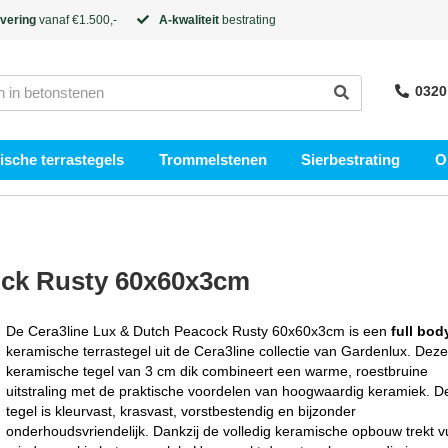
evering
vanaf €1.500,-
A-kwaliteit
bestrating
0320
sche terrastegels
Trommelstenen
Sierbestrating
O
ock Rusty 60x60x3cm
De Cera3line Lux & Dutch Peacock Rusty 60x60x3cm is een
full bod
keramische terrastegel uit de Cera3line collectie van Gardenlux. Deze
keramische tegel van 3 cm dik combineert een warme, roestbruine
uitstraling met de praktische voordelen van hoogwaardig keramiek. D
tegel is kleurvast, krasvast, vorstbestendig en bijzonder
onderhoudsvriendelijk. Dankzij de volledig keramische opbouw trekt vu