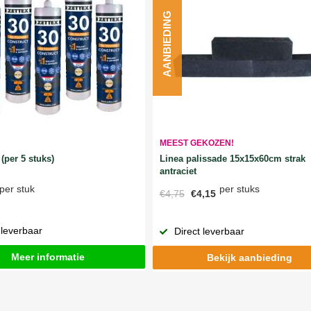
AANBIEDING
MEEST GEKOZEN!
Linea palissade 15x15x60cm strak
(per 5 stuks)
antraciet
per stuks
per stuk
€4,75
€4,15
 leverbaar
Direct leverbaar
Meer informatie
Bekijk aanbieding