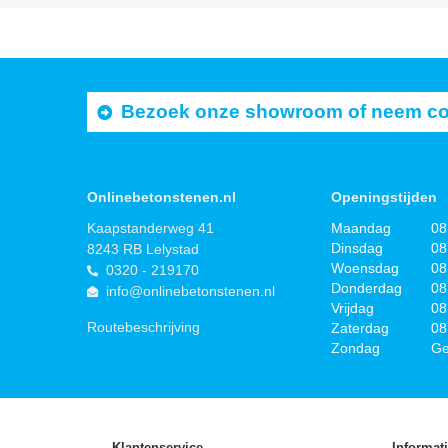
Bezoek onze showroom of neem cont
Onlinebetonstenen.nl
Openingstijden
Kaapstanderweg 41
Maandag
08
Dinsdag
08
8243 RB Lelystad
Woensdag
08
0320 - 219170
Donderdag
08
info@onlinebetonstenen.nl
Vrijdag
08
Routebeschrijving
Zaterdag
08
Zondag
Ge
Klantenservice
Informat