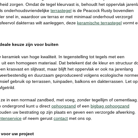
heid zorgen. Omdat de tegel kleurvast is, behoudt het oppervlak jaren
Als onderhoudsvriendelijke
terrastegel
is de Peacock Rusty bovendien
der snel in, waardoor uw terras er met minimaal onderhoud verzorgd
 sfeervol dakterras wilt aanleggen, deze
keramische terrastegel
vormt e
eale keuze zijn voor buiten
 keramiek van hoge kwaliteit. In tegenstelling tot tegels met een
 uit een homogeen materiaal. Dat betekent dat de kleur en structuur d
en krasvast en slijtvast, maar blijft het oppervlak er ook na jarenlang
ig, weerbestendig en duurzaam geproduceerd volgens ecologische norme
nsief gebruik op terrassen, tuinpaden, balkons en dakterrassen. Let op
fgetrild.
t ze in een normaal zandbed, met voeg, zonder tegellijm of cementlaag
le ondergrond kunt u direct
ophoogzand
of een
bigbag ophoogzand
uden uw bestrating op zijn plaats en geven een verzorgde afwerking.
ntenservice
of neem gerust
contact
met ons op.
 voor uw project