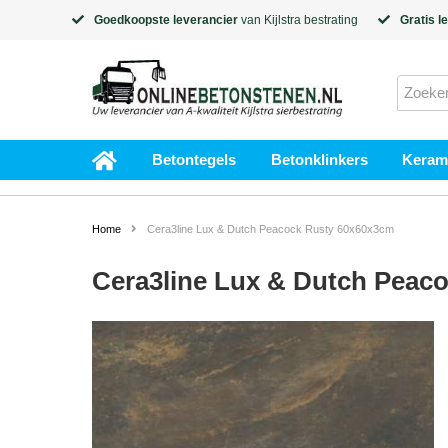
Goedkoopste leverancier
van
Kijlstra
bestrating
Gratis l
Betontegels
Betonklinkers
Kerami
Home
Cera3line Lux & Dutch Peacock Rusty 60x60x3cm
Cera3line Lux & Dutch Peac