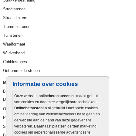
Strakke bestrating
Straatstenen
Straatklinkers
Trommelstenen
Tuinstenen
Waalformaat
Wildverband
Cobblestones
Getrommelde stenen
Muurelementen
Informatie over cookies
Betonbielzen
Onze website,
onlinebetonstenen.nl
, maakt gebruik
Muurstenen
van cookies en daarmee vergelijkbare technieken.
Onlinebetonstenen.nl
gebruikt functionele cookies
Opsluitbanden
om het gedrag van websitebezoekers na te gaan en
Palissaden
de website aan de hand van deze gegevens te
Stapelblokken
verbeteren. Daarnaast plaatsen derden marketing
cookies om gepersonaliseerde advertenties te
Betonblokken