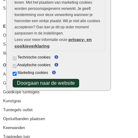
tonen. Met het plaatsen van marketing cookies
Stapelstenen
worden persoonsgegevens verwerkt. Je geeft
toestemming voor deze verwerking wanneer je
hieronder een vinkje plaatst. Wil je niet alle cookies
Extra benodigdheden
accepteren? Dan kan je dit op ieder moment
aanpassen in de instellingen.
Ophoogzand
privacy- en
Lees voor meer informatie onze
Siergrind en siersplit
cookieverklaring
.
Waterafvoer
Technische cookies
Overig
Analytische cookies
Marketing cookies
Aanbiedingen
Doorgaan naar de website
Goedkope bestrating
Goedkope tuintegels
Kunstgras
Tuintegels outlet
Opsluitbanden plaatsen
Keerwanden
Traptreden tuin