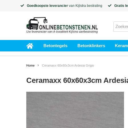
Goedkoopste leverancier
van
Kijlstra
bestrating
Gratis l
Betontegels
Betonklinkers
Kerami
Home
Ceramaxx 60x60x3cm Ardesia Grigio
Ceramaxx 60x60x3cm Ardesia