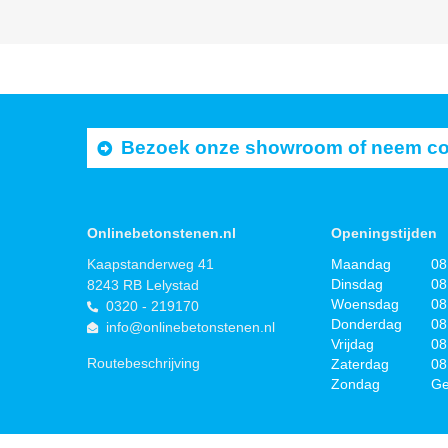
Bezoek onze showroom of neem cont
Onlinebetonstenen.nl
Openingstijden
Kaapstanderweg 41
Maandag
08
Dinsdag
08
8243 RB Lelystad
Woensdag
08
0320 - 219170
Donderdag
08
info@onlinebetonstenen.nl
Vrijdag
08
Routebeschrijving
Zaterdag
08
Zondag
Ge