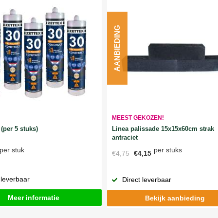
AANBIEDING
MEEST GEKOZEN!
Linea palissade 15x15x60cm strak
(per 5 stuks)
antraciet
per stuks
per stuk
€4,75
€4,15
 leverbaar
Direct leverbaar
Meer informatie
Bekijk aanbieding