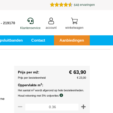
ervaringen
648
 - 219170
account
winkelwagen
Klantenservice
psluitbanden
Contact
Aanbiedingen
€ 63,90
Prijs per m2:
Prijs per besteleenheid
€ 23,00
2
Oppervlakte m
:
2
Het aantal m
wordt afgerond op hele besteleenheden.
Houd rekening met 5% snijverlies
rne