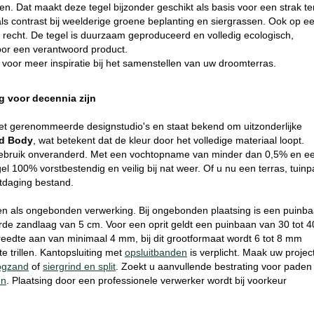
ien. Dat maakt deze tegel bijzonder geschikt als basis voor een strak te
als contrast bij weelderige groene beplanting en siergrassen. Ook op e
n recht. De tegel is duurzaam geproduceerd en volledig ecologisch,
voor een verantwoord product.
voor meer inspiratie bij het samenstellen van uw droomterras.
 voor decennia zijn
met gerenommeerde designstudio's en staat bekend om uitzonderlijke
d Body
, wat betekent dat de kleur door het volledige materiaal loopt.
ef gebruik onveranderd. Met een vochtopname van minder dan 0,5% en e
l 100% vorstbestendig en veilig bij nat weer. Of u nu een terras, tuin
uitdaging bestand.
den als ongebonden verwerking. Bij ongebonden plaatsing is een puinb
rde zandlaag van 5 cm. Voor een oprit geldt een puinbaan van 30 tot 4
edte aan van minimaal 4 mm, bij dit grootformaat wordt 6 tot 8 mm
e trillen. Kantopsluiting met
opsluitbanden
is verplicht. Maak uw projec
ogzand
of
siergrind en split
. Zoekt u aanvullende bestrating voor paden
en
. Plaatsing door een professionele verwerker wordt bij voorkeur