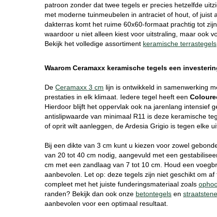
patroon zonder dat twee tegels er precies hetzelfde uitz
met moderne tuinmeubelen in antraciet of hout, of juist 
dakterras komt het ruime 60x60-formaat prachtig tot zij
waardoor u niet alleen kiest voor uitstraling, maar ook 
Bekijk het volledige assortiment
keramische terrastegels
Waarom Ceramaxx keramische tegels een investering
De
Ceramaxx 3 cm
lijn is ontwikkeld in samenwerking 
prestaties in elk klimaat. Iedere tegel heeft een
Coloure
Hierdoor blijft het oppervlak ook na jarenlang intensi
antislipwaarde van minimaal R11 is deze keramische tege
of oprit wilt aanleggen, de Ardesia Grigio is tegen elke 
Bij een dikte van 3 cm kunt u kiezen voor zowel gebon
van 20 tot 40 cm nodig, aangevuld met een gestabilisee
cm met een zandlaag van 7 tot 10 cm. Houd een voegbre
aanbevolen. Let op: deze tegels zijn niet geschikt om af t
compleet met het juiste funderingsmateriaal zoals
opho
randen? Bekijk dan ook onze
betontegels
en
straatsten
aanbevolen voor een optimaal resultaat.