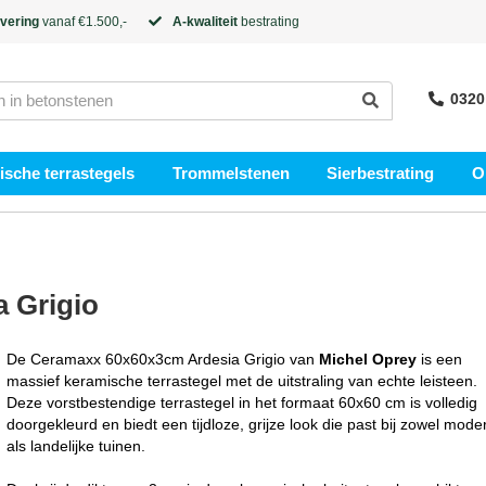
evering
vanaf €1.500,-
A-kwaliteit
bestrating
0320
sche terrastegels
Trommelstenen
Sierbestrating
O
 Grigio
De Ceramaxx 60x60x3cm Ardesia Grigio van
Michel Oprey
is een
massief keramische terrastegel met de uitstraling van echte leisteen.
Deze vorstbestendige terrastegel in het formaat 60x60 cm is volledig
doorgekleurd en biedt een tijdloze, grijze look die past bij zowel mode
als landelijke tuinen.