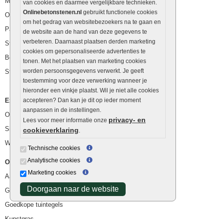
Muurstenen
van cookies en daarmee vergelijkbare technieken.
Onlinebetonstenen.nl
gebruikt functionele cookies
Opsluitbanden
om het gedrag van websitebezoekers na te gaan en
Palissaden
de website aan de hand van deze gegevens te
verbeteren. Daarnaast plaatsen derden marketing
Stapelblokken
cookies om gepersonaliseerde advertenties te
Betonblokken
tonen. Met het plaatsen van marketing cookies
worden persoonsgegevens verwerkt. Je geeft
Stapelstenen
toestemming voor deze verwerking wanneer je
hieronder een vinkje plaatst. Wil je niet alle cookies
Extra benodigdheden
accepteren? Dan kan je dit op ieder moment
aanpassen in de instellingen.
Ophoogzand
privacy- en
Lees voor meer informatie onze
Siergrind en siersplit
cookieverklaring
.
Waterafvoer
Technische cookies
Analytische cookies
Overig
Marketing cookies
Aanbiedingen
Doorgaan naar de website
Goedkope bestrating
Goedkope tuintegels
Kunstgras