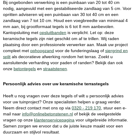
Bij ongebonden verwerking is een puinbaan van 20 tot 40 cm
nodig, aangevuld met een gestabiliseerde zandlaag van 5 cm. Voor
opritten adviseren wij een puinbaan van 30 tot 40 cm en een
zandlaag van 7 tot 10 cm. Houd een voegbreedte van minimaal 4
mm aan, bij grootformaat tegels is 6 tot 8 mm aanbevolen.
Kantopsluiting met
opsluitbanden
is verplicht. Let op: deze
keramische tegels zijn niet geschikt om af te trillen. Wij raden
plaatsing door een professionele verwerker aan. Maak uw project
compleet met
ophoogzand
voor de funderingslaag of
siergrind en
split
als decoratieve afwerking rondom het terras. Zoekt u
aansluitende verharding voor paden of randen? Bekijk dan ook
onze
betontegels
en
straatstenen
.
Persoonlijk advies over uw keramische terrastegels
Heeft u nog vragen over deze tegels of wilt u persoonlijk advies
voor uw tuinproject? Onze specialisten helpen u graag verder.
Neem direct contact met ons op via
0320 - 219 170
, stuur een e-
mail naar
info@onlinebetonstenen.nl
of bekijk de veelgestelde
vragen op onze
klantenservicepagina
voor uitgebreide informatie.
Samen zorgen we ervoor dat u de juiste keuze maakt voor een
duurzaam en stijlvol resultaat.