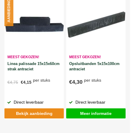
AANBIEDING
MEEST GEKOZEN!
MEEST GEKOZEN!
Linea palissade 15x15x60cm
Opsluitbanden 5x15x100cm
strak antraciet
antraciet
per stuks
per stuks
€4,30
€4,75
€4,15
Direct leverbaar
Direct leverbaar
Bekijk aanbieding
Meer informatie