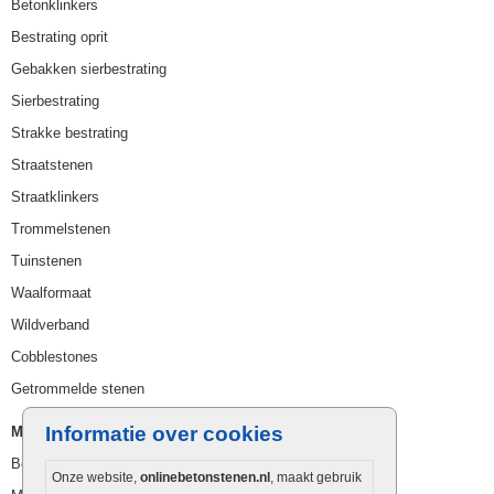
Betonklinkers
Bestrating oprit
Gebakken sierbestrating
Sierbestrating
Strakke bestrating
Straatstenen
Straatklinkers
Trommelstenen
Tuinstenen
Waalformaat
Wildverband
Cobblestones
Getrommelde stenen
Informatie over cookies
Muurelementen
Betonbielzen
Onze website,
onlinebetonstenen.nl
, maakt gebruik