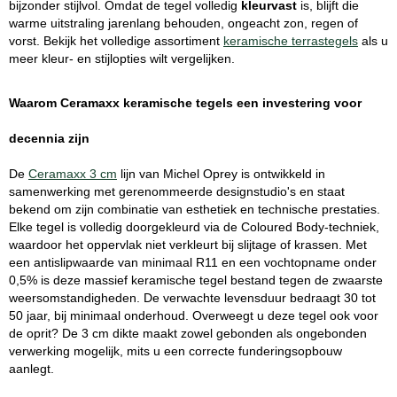
bijzonder stijlvol. Omdat de tegel volledig
kleurvast
is, blijft die
warme uitstraling jarenlang behouden, ongeacht zon, regen of
vorst. Bekijk het volledige assortiment
keramische terrastegels
als u
meer kleur- en stijlopties wilt vergelijken.
Waarom Ceramaxx keramische tegels een investering voor
decennia zijn
De
Ceramaxx 3 cm
lijn van Michel Oprey is ontwikkeld in
samenwerking met gerenommeerde designstudio's en staat
bekend om zijn combinatie van esthetiek en technische prestaties.
Elke tegel is volledig doorgekleurd via de Coloured Body-techniek,
waardoor het oppervlak niet verkleurt bij slijtage of krassen. Met
een antislipwaarde van minimaal R11 en een vochtopname onder
0,5% is deze massief keramische tegel bestand tegen de zwaarste
weersomstandigheden. De verwachte levensduur bedraagt 30 tot
50 jaar, bij minimaal onderhoud. Overweegt u deze tegel ook voor
de oprit? De 3 cm dikte maakt zowel gebonden als ongebonden
verwerking mogelijk, mits u een correcte funderingsopbouw
aanlegt.