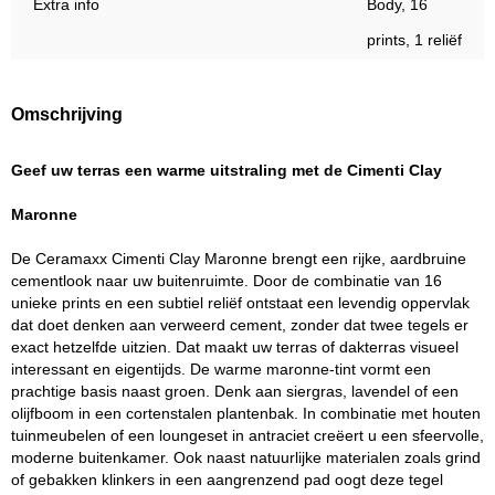
Extra info
Body, 16
prints, 1 reliëf
Omschrijving
Geef uw terras een warme uitstraling met de Cimenti Clay
Maronne
De Ceramaxx Cimenti Clay Maronne brengt een rijke, aardbruine
cementlook naar uw buitenruimte. Door de combinatie van 16
unieke prints en een subtiel reliëf ontstaat een levendig oppervlak
dat doet denken aan verweerd cement, zonder dat twee tegels er
exact hetzelfde uitzien. Dat maakt uw terras of dakterras visueel
interessant en eigentijds. De warme maronne-tint vormt een
prachtige basis naast groen. Denk aan siergras, lavendel of een
olijfboom in een cortenstalen plantenbak. In combinatie met houten
tuinmeubelen of een loungeset in antraciet creëert u een sfeervolle,
moderne buitenkamer. Ook naast natuurlijke materialen zoals grind
of gebakken klinkers in een aangrenzend pad oogt deze tegel