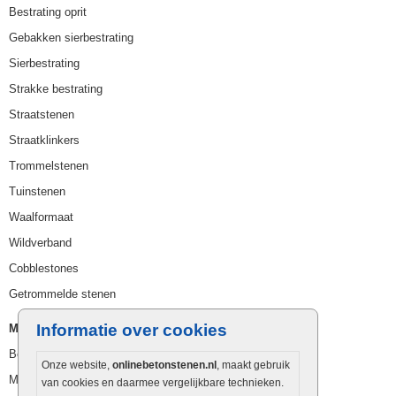
Bestrating oprit
Gebakken sierbestrating
Sierbestrating
Strakke bestrating
Straatstenen
Straatklinkers
Trommelstenen
Tuinstenen
Waalformaat
Wildverband
Cobblestones
Getrommelde stenen
Informatie over cookies
Muurelementen
Betonbielzen
Onze website,
onlinebetonstenen.nl
, maakt gebruik
Muurstenen
van cookies en daarmee vergelijkbare technieken.