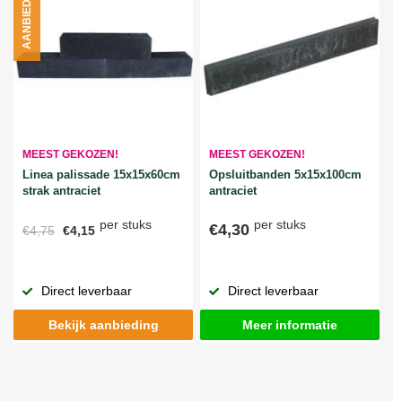
AANBIEDING
MEEST GEKOZEN!
MEEST GEKOZEN!
Linea palissade 15x15x60cm
Opsluitbanden 5x15x100cm
strak antraciet
antraciet
per stuks
per stuks
€4,30
€4,75
€4,15
Direct leverbaar
Direct leverbaar
Bekijk aanbieding
Meer informatie