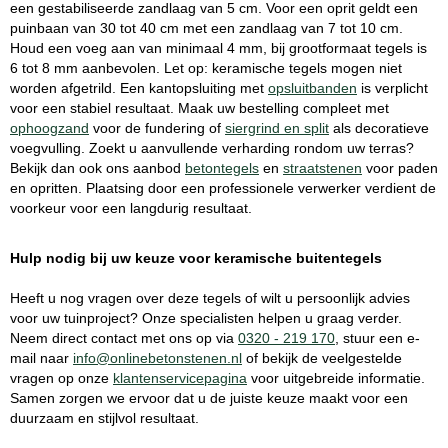
een gestabiliseerde zandlaag van 5 cm. Voor een oprit geldt een
puinbaan van 30 tot 40 cm met een zandlaag van 7 tot 10 cm.
Houd een voeg aan van minimaal 4 mm, bij grootformaat tegels is
6 tot 8 mm aanbevolen. Let op: keramische tegels mogen niet
worden afgetrild. Een kantopsluiting met
opsluitbanden
is verplicht
voor een stabiel resultaat. Maak uw bestelling compleet met
ophoogzand
voor de fundering of
siergrind en split
als decoratieve
voegvulling. Zoekt u aanvullende verharding rondom uw terras?
Bekijk dan ook ons aanbod
betontegels
en
straatstenen
voor paden
en opritten. Plaatsing door een professionele verwerker verdient de
voorkeur voor een langdurig resultaat.
Hulp nodig bij uw keuze voor keramische buitentegels
Heeft u nog vragen over deze tegels of wilt u persoonlijk advies
voor uw tuinproject? Onze specialisten helpen u graag verder.
Neem direct contact met ons op via
0320 - 219 170
, stuur een e-
mail naar
info@onlinebetonstenen.nl
of bekijk de veelgestelde
vragen op onze
klantenservicepagina
voor uitgebreide informatie.
Samen zorgen we ervoor dat u de juiste keuze maakt voor een
duurzaam en stijlvol resultaat.