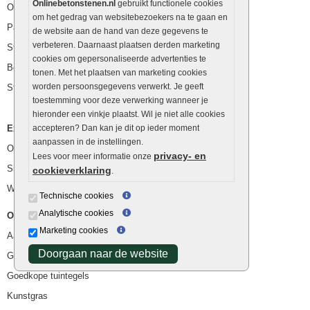
Onlinebetonstenen.nl
gebruikt functionele cookies
Opsluitbanden
om het gedrag van websitebezoekers na te gaan en
Palissaden
de website aan de hand van deze gegevens te
verbeteren. Daarnaast plaatsen derden marketing
Stapelblokken
cookies om gepersonaliseerde advertenties te
Betonblokken
tonen. Met het plaatsen van marketing cookies
worden persoonsgegevens verwerkt. Je geeft
Stapelstenen
toestemming voor deze verwerking wanneer je
hieronder een vinkje plaatst. Wil je niet alle cookies
Extra benodigdheden
accepteren? Dan kan je dit op ieder moment
aanpassen in de instellingen.
Ophoogzand
privacy- en
Lees voor meer informatie onze
Siergrind en siersplit
cookieverklaring
.
Waterafvoer
Technische cookies
Analytische cookies
Overig
Marketing cookies
Aanbiedingen
Doorgaan naar de website
Goedkope bestrating
Goedkope tuintegels
Kunstgras