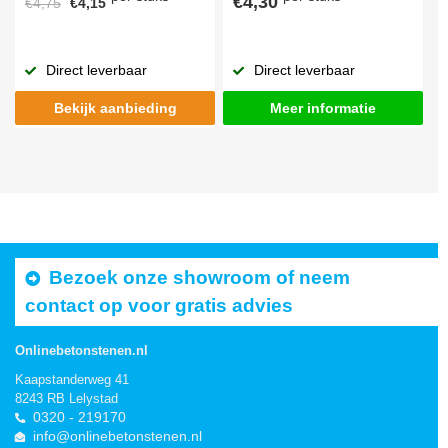
€4,30
€4,75
€4,15
Direct leverbaar
Direct leverbaar
Bekijk aanbieding
Meer informatie
Bezoek onze showroom of neem
contact op voor gratis advies
Onlinebetonstenen.nl
Kaapstanderweg 41
8243 RB Lelystad
0320 - 219170
info@onlinebetonstenen.nl