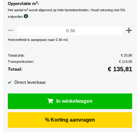
2
Oppervlakte m
:
2
Het aantal m
wordt afgerond op hele besteleenheden. Houd rekening met 5%
snijverlies
Hoeveelheid is aangepast naar 0.36 m2.
Totaal prijs:
€ 20,86
Transportkosten:
€ 114,95
€
135,81
Totaal:
Direct leverbaar
In winkelwagen
% Korting aanvragen