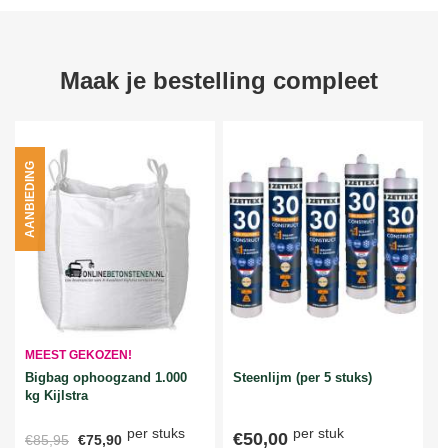
Maak je bestelling compleet
AANBIEDING
MEEST GEKOZEN!
Bigbag ophoogzand 1.000
Steenlijm (per 5 stuks)
kg Kijlstra
per stuks
per stuk
€50,00
€85,95
€75,90