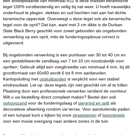
een antislipwaarde van minimaal R11 is deze massief keramische
tegel 100% vorstbestendig en veilig bij nat weer. U hoeft nauwelijks
onderhoud te plegen: vlekken en vuil hechten niet aan het dichte
keramische oppervlak. Overweegt u deze tegel ook als keramische
tegel voor de oprit? Dat kan, want met 3 cm dikte is de Durban
Slate Black Berry geschikt voor zowel gebonden als ongebonden
verwerking op een oprit, mits de funderingsopbouw correct is
uitgevoerd.
Bij ongebonden verwerking is een puinbaan van 30 tot 40 cm en
een gestabiliseerde zandlaag van 7 tot 10 cm noodzakelijk voor
opritten. Gebruik altijd een voegbreedte van minimaal 4 mm, bij dit
grootformaat van 60x60 wordt 6 tot 8 mm aanbevolen.
Kantopsluiting met
opsluitbanden
is verplicht voor een stabiel
eindresultaat. Let op: deze tegels zijn niet geschikt om af te trillen.
Plaatsing door een professionele verwerker verdient de voorkeur.
Wilt u uw bestelling direct compleet maken? Bestel dan ook
ophoogzand
voor de funderingslaag of
siergrind en split
als
decoratieve afwerking rondom uw terras. Voor aansluitende paden
of een tuinpad kunt u kijken bij onze
straatstenen
of
betontegels
voor een mooie overgang naar andere zones in de tuin.