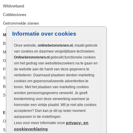
Wildverband
Cobblestones
Getrommelde stenen
Informatie over cookies
Muurelementen
Betonbielzen
Onze website,
onlinebetonstenen.nl
, maakt gebruik
van cookies en daarmee vergelijkbare technieken.
Muurstenen
Onlinebetonstenen.nl
gebruikt functionele cookies
Opsluitbanden
om het gedrag van websitebezoekers na te gaan en
Palissaden
de website aan de hand van deze gegevens te
verbeteren. Daarnaast plaatsen derden marketing
Stapelblokken
cookies om gepersonaliseerde advertenties te
Betonblokken
tonen. Met het plaatsen van marketing cookies
worden persoonsgegevens verwerkt. Je geeft
Stapelstenen
toestemming voor deze verwerking wanneer je
hieronder een vinkje plaatst. Wil je niet alle cookies
accepteren? Dan kan je dit op ieder moment
Extra benodigdheden
aanpassen in de instellingen.
Ophoogzand
privacy- en
Lees voor meer informatie onze
cookieverklaring
.
Siergrind en siersplit