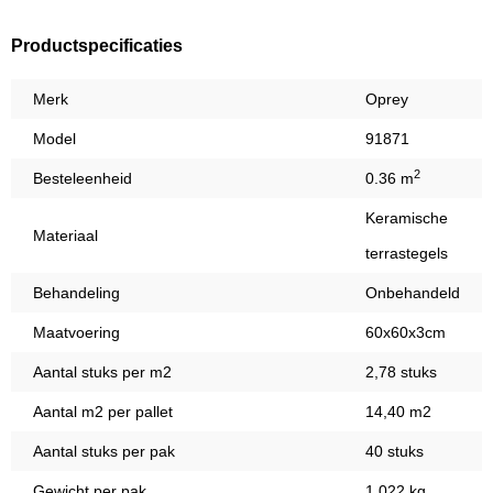
Productspecificaties
Merk
Oprey
Model
91871
2
Besteleenheid
0.36 m
Keramische
Materiaal
terrastegels
Behandeling
Onbehandeld
Maatvoering
60x60x3cm
Aantal stuks per m2
2,78 stuks
Aantal m2 per pallet
14,40 m2
Aantal stuks per pak
40 stuks
Gewicht per pak
1.022 kg