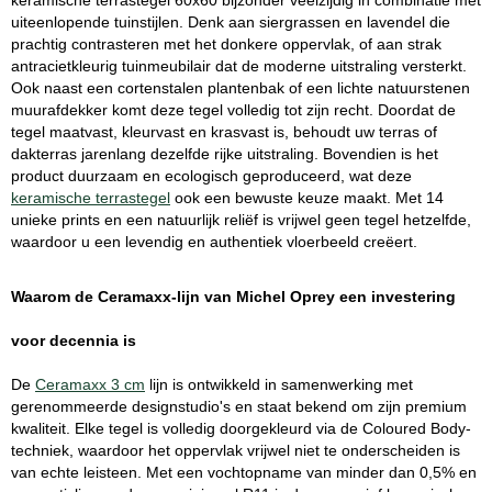
keramische terrastegel 60x60 bijzonder veelzijdig in combinatie met
uiteenlopende tuinstijlen. Denk aan siergrassen en lavendel die
prachtig contrasteren met het donkere oppervlak, of aan strak
antracietkleurig tuinmeubilair dat de moderne uitstraling versterkt.
Ook naast een cortenstalen plantenbak of een lichte natuurstenen
muurafdekker komt deze tegel volledig tot zijn recht. Doordat de
tegel maatvast, kleurvast en krasvast is, behoudt uw terras of
dakterras jarenlang dezelfde rijke uitstraling. Bovendien is het
product duurzaam en ecologisch geproduceerd, wat deze
keramische terrastegel
ook een bewuste keuze maakt. Met 14
unieke prints en een natuurlijk reliëf is vrijwel geen tegel hetzelfde,
waardoor u een levendig en authentiek vloerbeeld creëert.
Waarom de Ceramaxx-lijn van Michel Oprey een investering
voor decennia is
De
Ceramaxx 3 cm
lijn is ontwikkeld in samenwerking met
gerenommeerde designstudio's en staat bekend om zijn premium
kwaliteit. Elke tegel is volledig doorgekleurd via de Coloured Body-
techniek, waardoor het oppervlak vrijwel niet te onderscheiden is
van echte leisteen. Met een vochtopname van minder dan 0,5% en