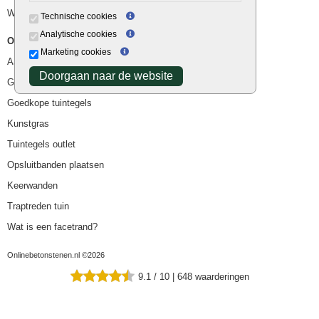
Waterafvoer
Technische cookies
Analytische cookies
Overig
Marketing cookies
Aanbiedingen
Doorgaan naar de website
Goedkope bestrating
Goedkope tuintegels
Kunstgras
Tuintegels outlet
Opsluitbanden plaatsen
Keerwanden
Traptreden tuin
Wat is een facetrand?
Onlinebetonstenen.nl ©2026
9.1
/
10
|
648
waarderingen