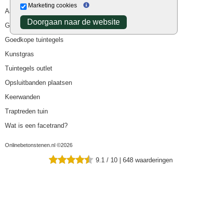
Marketing cookies
Aanbiedingen
Doorgaan naar de website
Goedkope bestrating
Goedkope tuintegels
Kunstgras
Tuintegels outlet
Opsluitbanden plaatsen
Keerwanden
Traptreden tuin
Wat is een facetrand?
Onlinebetonstenen.nl ©2026
9.1
/
10
|
648
waarderingen