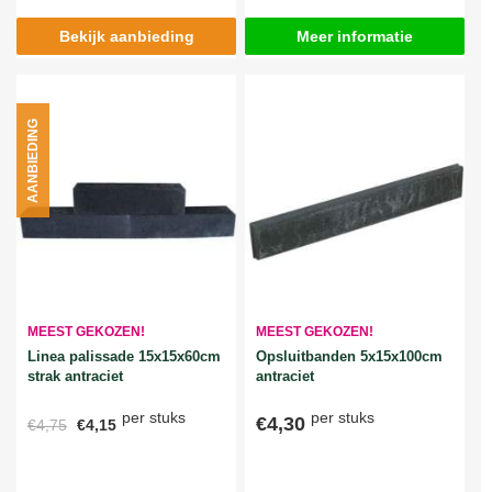
Bekijk aanbieding
Meer informatie
AANBIEDING
MEEST GEKOZEN!
MEEST GEKOZEN!
Linea palissade 15x15x60cm
Opsluitbanden 5x15x100cm
strak antraciet
antraciet
per stuks
per stuks
€4,30
€4,75
€4,15