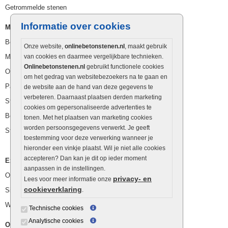
Getrommelde stenen
Informatie over cookies
Muurelementen
Betonbielzen
Onze website,
onlinebetonstenen.nl
, maakt gebruik
Muurstenen
van cookies en daarmee vergelijkbare technieken.
Onlinebetonstenen.nl
gebruikt functionele cookies
Opsluitbanden
om het gedrag van websitebezoekers na te gaan en
Palissaden
de website aan de hand van deze gegevens te
verbeteren. Daarnaast plaatsen derden marketing
Stapelblokken
cookies om gepersonaliseerde advertenties te
Betonblokken
tonen. Met het plaatsen van marketing cookies
worden persoonsgegevens verwerkt. Je geeft
Stapelstenen
toestemming voor deze verwerking wanneer je
hieronder een vinkje plaatst. Wil je niet alle cookies
accepteren? Dan kan je dit op ieder moment
Extra benodigdheden
aanpassen in de instellingen.
Ophoogzand
privacy- en
Lees voor meer informatie onze
cookieverklaring
Siergrind en siersplit
.
Waterafvoer
Technische cookies
Analytische cookies
Overig