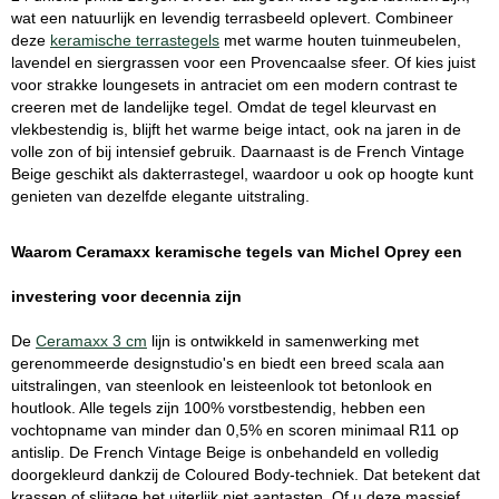
wat een natuurlijk en levendig terrasbeeld oplevert. Combineer
deze
keramische terrastegels
met warme houten tuinmeubelen,
lavendel en siergrassen voor een Provencaalse sfeer. Of kies juist
voor strakke loungesets in antraciet om een modern contrast te
creeren met de landelijke tegel. Omdat de tegel kleurvast en
vlekbestendig is, blijft het warme beige intact, ook na jaren in de
volle zon of bij intensief gebruik. Daarnaast is de French Vintage
Beige geschikt als dakterrastegel, waardoor u ook op hoogte kunt
genieten van dezelfde elegante uitstraling.
Waarom Ceramaxx keramische tegels van Michel Oprey een
investering voor decennia zijn
De
Ceramaxx 3 cm
lijn is ontwikkeld in samenwerking met
gerenommeerde designstudio's en biedt een breed scala aan
uitstralingen, van steenlook en leisteenlook tot betonlook en
houtlook. Alle tegels zijn 100% vorstbestendig, hebben een
vochtopname van minder dan 0,5% en scoren minimaal R11 op
antislip. De French Vintage Beige is onbehandeld en volledig
doorgekleurd dankzij de Coloured Body-techniek. Dat betekent dat
krassen of slijtage het uiterlijk niet aantasten. Of u deze massief