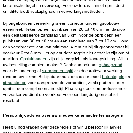
keramische tegel nu overweegt voor uw terras, tuin of oprit, de 3
cm dikte biedt veelzijdigheid in verwerkingsmethoden.
Bij ongebonden verwerking is een correcte funderingsopbouw
essentieel. Reken op een puinbaan van 20 tot 40 cm met daarop
een gestabiliseerde zandlaag van 5 cm. Voor de oprit geldt een
puinbaan van 30 tot 40 cm en een zandlaag van 7 tot 10 cm. Houd
een voegbreedte aan van minimaal 4 mm en bij dit grootformaat bij
voorkeur 6 tot 8 mm. Let op dat deze tegels niet geschikt zijn om af
te trillen.
Opsluitbanden
zijn altijd verplicht als kantopsluiting. Wilt u
uw bestelling compleet maken? Denk dan ook aan
ophoogzand
voor de fundering of
siergrind en split
als decoratieve afwerking
rondom uw terras. Bekijk daarnaast ons assortiment
betontegels
en
straatstenen
voor aangrenzende verharding, zoals paden of een
oprit in een complementaire stijl. Plaatsing door een professionele
verwerker verdient de voorkeur voor een langdurig en stabiel
resultaat.
Persoonlijk advies over uw nieuwe keramische terrastegels
Heeft u nog vragen over deze tegels of wilt u persoonlijk advies