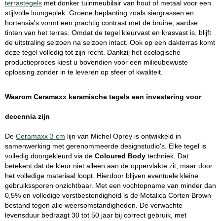
terrastegels
met donker tuinmeubilair van hout of metaal voor een
stijlvolle loungeplek. Groene beplanting zoals siergrassen en
hortensia's vormt een prachtig contrast met de bruine, aardse
tinten van het terras. Omdat de tegel kleurvast en krasvast is, blijft
de uitstraling seizoen na seizoen intact. Ook op een dakterras komt
deze tegel volledig tot zijn recht. Dankzij het ecologische
productieproces kiest u bovendien voor een milieubewuste
oplossing zonder in te leveren op sfeer of kwaliteit.
Waarom Ceramaxx keramische tegels een investering voor
decennia zijn
De
Ceramaxx 3 cm
lijn van Michel Oprey is ontwikkeld in
samenwerking met gerenommeerde designstudio's. Elke tegel is
volledig doorgekleurd via de
Coloured Body
techniek. Dat
betekent dat de kleur niet alleen aan de oppervlakte zit, maar door
het volledige materiaal loopt. Hierdoor blijven eventuele kleine
gebruikssporen onzichtbaar. Met een vochtopname van minder dan
0,5% en volledige vorstbestendigheid is de Metalica Corten Brown
bestand tegen alle weersomstandigheden. De verwachte
levensduur bedraagt 30 tot 50 jaar bij correct gebruik, met