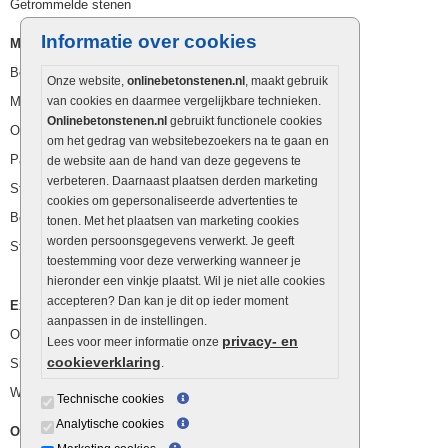
Getrommelde stenen
Informatie over cookies
Muurelementen
Betonbielzen
Onze website,
onlinebetonstenen.nl
, maakt gebruik
Muurstenen
van cookies en daarmee vergelijkbare technieken.
Onlinebetonstenen.nl
gebruikt functionele cookies
Opsluitbanden
om het gedrag van websitebezoekers na te gaan en
Palissaden
de website aan de hand van deze gegevens te
verbeteren. Daarnaast plaatsen derden marketing
Stapelblokken
cookies om gepersonaliseerde advertenties te
Betonblokken
tonen. Met het plaatsen van marketing cookies
worden persoonsgegevens verwerkt. Je geeft
Stapelstenen
toestemming voor deze verwerking wanneer je
hieronder een vinkje plaatst. Wil je niet alle cookies
accepteren? Dan kan je dit op ieder moment
Extra benodigdheden
aanpassen in de instellingen.
Ophoogzand
privacy- en
Lees voor meer informatie onze
cookieverklaring
Siergrind en siersplit
.
Waterafvoer
Technische cookies
Analytische cookies
Overig