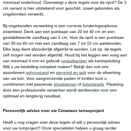
minimaal onderhoud. Overweegt u deze tegels voor de oprit? De 3
cm variant is hier uitstekend voor geschikt, zowel gebonden als
ongebonden verwerkt.
Bij ongebonden verwerking is een correcte funderingsopbouw
essentieel. Denk aan een puinbaan van 20 tot 40 cm en een
gestabiliseerde zandlaag van 5 cm. Voor de oprit is een puinbaan
van 30 tot 40 cm met een zandlaag van 7 tot 10 cm aanbevolen.
Elke laag dient afzonderlijk afgetrild te worden. Let op: de tegels
zelf mogen niet worden afgetrild. Houd bij het leggen een voeg aan
van minimaal 4 mm en gebruik
opsluitbanden
als kantopsluiting.
Wilt u uw bestelling compleet maken? Bekijk dan ook ons
assortiment
ophoogzand
en
siergrind en split
voor de afwerking
van uw tuin. Voor aangrenzende paden of inritten kunt u
combineren met passende
straatstenen
of
betontegels
. Plaatsing
door een professionele verwerker wordt aanbevolen voor een
optimaal en langdurig resultaat.
Persoonlijk advies over uw Ceramaxx terrasproject
Heeft u nog vragen over deze tegels of wilt u persoonlijk advies
voor uw tuinproject? Onze specialisten helpen u graag verder.