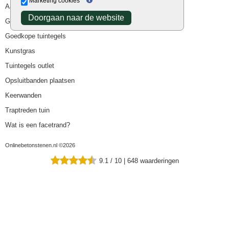
Marketing cookies
Aanbiedingen
Doorgaan naar de website
Goedkope bestrating
Goedkope tuintegels
Kunstgras
Tuintegels outlet
Opsluitbanden plaatsen
Keerwanden
Traptreden tuin
Wat is een facetrand?
Onlinebetonstenen.nl ©2026
9.1
/
10
|
648
waarderingen