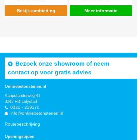
Bekijk aanbieding
Meer informatie
Bezoek onze showroom of neem
contact op voor gratis advies
Onlinebetonstenen.nl
Kaapstanderweg 41
8243 RB Lelystad
0320 - 219170
info@onlinebetonstenen.nl
Routebeschrijving
Openingstijden