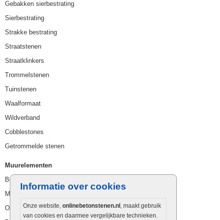
Gebakken sierbestrating
Sierbestrating
Strakke bestrating
Straatstenen
Straatklinkers
Trommelstenen
Tuinstenen
Waalformaat
Wildverband
Cobblestones
Getrommelde stenen
Muurelementen
Betonbielzen
Informatie over cookies
Muurstenen
Onze website,
onlinebetonstenen.nl
, maakt gebruik
Opsluitbanden
van cookies en daarmee vergelijkbare technieken.