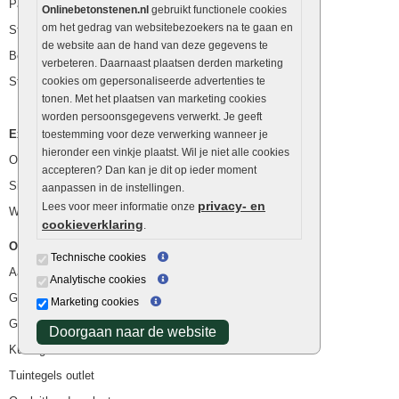
Palissaden
Onlinebetonstenen.nl
gebruikt functionele cookies
om het gedrag van websitebezoekers na te gaan en
Stapelblokken
de website aan de hand van deze gegevens te
Betonblokken
verbeteren. Daarnaast plaatsen derden marketing
Stapelstenen
cookies om gepersonaliseerde advertenties te
tonen. Met het plaatsen van marketing cookies
worden persoonsgegevens verwerkt. Je geeft
Extra benodigdheden
toestemming voor deze verwerking wanneer je
hieronder een vinkje plaatst. Wil je niet alle cookies
Ophoogzand
accepteren? Dan kan je dit op ieder moment
Siergrind en siersplit
aanpassen in de instellingen.
privacy- en
Lees voor meer informatie onze
Waterafvoer
cookieverklaring
.
Overig
Technische cookies
Aanbiedingen
Analytische cookies
Goedkope bestrating
Marketing cookies
Goedkope tuintegels
Doorgaan naar de website
Kunstgras
Tuintegels outlet