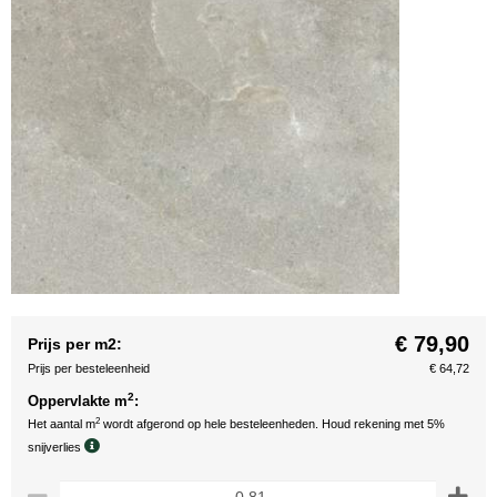
€ 79,90
Prijs per m2:
Prijs per besteleenheid
€ 64,72
2
Oppervlakte m
:
2
Het aantal m
wordt afgerond op hele besteleenheden. Houd rekening met 5%
snijverlies