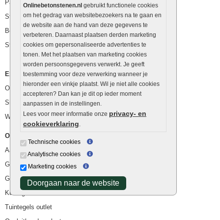
Palissaden
Onlinebetonstenen.nl
gebruikt functionele cookies
om het gedrag van websitebezoekers na te gaan en
Stapelblokken
de website aan de hand van deze gegevens te
Betonblokken
verbeteren. Daarnaast plaatsen derden marketing
Stapelstenen
cookies om gepersonaliseerde advertenties te
tonen. Met het plaatsen van marketing cookies
worden persoonsgegevens verwerkt. Je geeft
Extra benodigdheden
toestemming voor deze verwerking wanneer je
hieronder een vinkje plaatst. Wil je niet alle cookies
Ophoogzand
accepteren? Dan kan je dit op ieder moment
Siergrind en siersplit
aanpassen in de instellingen.
privacy- en
Lees voor meer informatie onze
Waterafvoer
cookieverklaring
.
Overig
Technische cookies
Aanbiedingen
Analytische cookies
Goedkope bestrating
Marketing cookies
Goedkope tuintegels
Doorgaan naar de website
Kunstgras
Tuintegels outlet