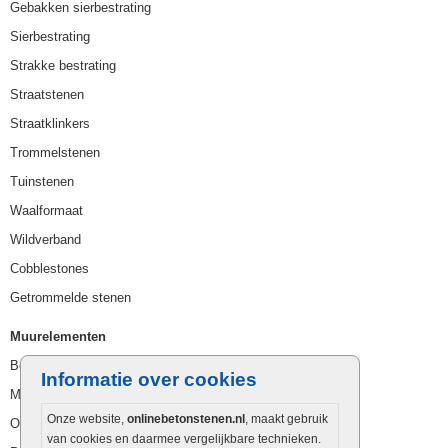
Gebakken sierbestrating
Sierbestrating
Strakke bestrating
Straatstenen
Straatklinkers
Trommelstenen
Tuinstenen
Waalformaat
Wildverband
Cobblestones
Getrommelde stenen
Muurelementen
Betonbielzen
Informatie over cookies
Muurstenen
Onze website,
onlinebetonstenen.nl
, maakt gebruik
Opsluitbanden
van cookies en daarmee vergelijkbare technieken.