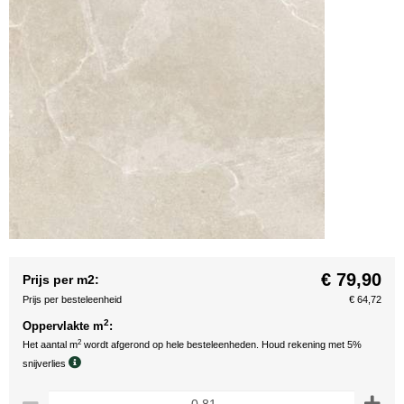
€ 79,90
Prijs per m2:
Prijs per besteleenheid
€ 64,72
2
Oppervlakte m
:
2
Het aantal m
wordt afgerond op hele besteleenheden. Houd rekening met 5%
snijverlies