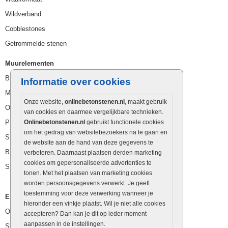
Wildverband
Cobblestones
Getrommelde stenen
Muurelementen
Betonbielzen
Informatie over cookies
Muurstenen
Onze website,
onlinebetonstenen.nl
, maakt gebruik
Opsluitbanden
van cookies en daarmee vergelijkbare technieken.
Palissaden
Onlinebetonstenen.nl
gebruikt functionele cookies
om het gedrag van websitebezoekers na te gaan en
Stapelblokken
de website aan de hand van deze gegevens te
Betonblokken
verbeteren. Daarnaast plaatsen derden marketing
cookies om gepersonaliseerde advertenties te
Stapelstenen
tonen. Met het plaatsen van marketing cookies
worden persoonsgegevens verwerkt. Je geeft
toestemming voor deze verwerking wanneer je
Extra benodigdheden
hieronder een vinkje plaatst. Wil je niet alle cookies
Ophoogzand
accepteren? Dan kan je dit op ieder moment
aanpassen in de instellingen.
Siergrind en siersplit