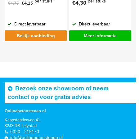
per stuks
per stuks
€4,30
€4,75
€4,15
Direct leverbaar
Direct leverbaar
Bekijk aanbieding
Meer informatie
Bezoek onze showroom of neem
contact op voor gratis advies
Onlinebetonstenen.nl
Kaapstanderweg 41
8243 RB Lelystad
0320 - 219170
info@onlinebetonstenen.nl