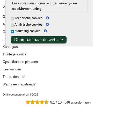
privacy- en
Lees voor meer informatie onze
Waterafvoer
cookieverklaring
.
Overig
Technische cookies
Aanbiedingen
Analytische cookies
Marketing cookies
Goedkope bestrating
Goedkope tuintegels
Doorgaan naar de website
Kunstgras
Tuintegels outlet
Opsluitbanden plaatsen
Keerwanden
Traptreden tuin
Wat is een facetrand?
Onlinebetonstenen.nl ©2026
9.1
/
10
|
648
waarderingen