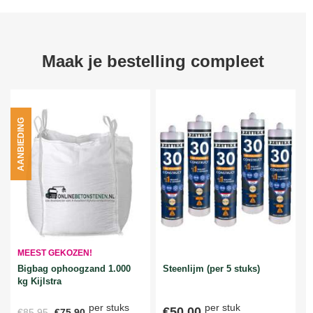
Maak je bestelling compleet
AANBIEDING
MEEST GEKOZEN!
Bigbag ophoogzand 1.000
Steenlijm (per 5 stuks)
kg Kijlstra
per stuks
per stuk
€50,00
€85,95
€75,90