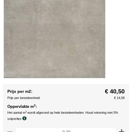
€ 40,50
Prijs per m2:
Prijs per besteleenheid
€ 14,58
2
Oppervlakte m
:
2
Het aantal m
wordt afgerond op hele besteleenheden. Houd rekening met 5%
snijverlies