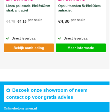
MEEST GEKOZEN!
MEEST GEKOZEN!
Linea palissade 15x15x60cm
Opsluitbanden 5x15x100cm
strak antraciet
antraciet
per stuks
per stuks
€4,30
€4,75
€4,15
Direct leverbaar
Direct leverbaar
Bekijk aanbieding
Meer informatie
Bezoek onze showroom of neem
contact op voor gratis advies
Onlinebetonstenen.nl