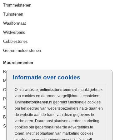
Trommelstenen
Tuinstenen
Waalformaat
Wildverband
Cobblestones
Getrommelde stenen
Muurelementen
Betonbielzen
Informatie over cookies
Muurstenen
Opsluitbanden
Onze website,
onlinebetonstenen.nl
, maakt gebruik
van cookies en daarmee vergelijkbare technieken.
Palissaden
Onlinebetonstenen.nl
gebruikt functionele cookies
Stapelblokken
om het gedrag van websitebezoekers na te gaan en
de website aan de hand van deze gegevens te
Betonblokken
verbeteren. Daarnaast plaatsen derden marketing
Stapelstenen
cookies om gepersonaliseerde advertenties te
tonen. Met het plaatsen van marketing cookies
worden persoonsgegevens verwerkt. Je geeft