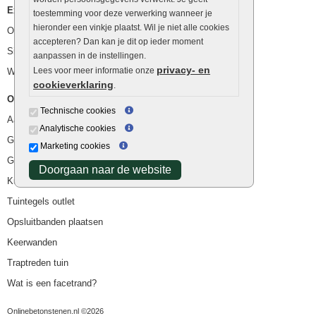
Extra benodigdheden
toestemming voor deze verwerking wanneer je
hieronder een vinkje plaatst. Wil je niet alle cookies
Ophoogzand
accepteren? Dan kan je dit op ieder moment
Siergrind en siersplit
aanpassen in de instellingen.
privacy- en
Lees voor meer informatie onze
Waterafvoer
cookieverklaring
.
Overig
Technische cookies
Aanbiedingen
Analytische cookies
Goedkope bestrating
Marketing cookies
Goedkope tuintegels
Doorgaan naar de website
Kunstgras
Tuintegels outlet
Opsluitbanden plaatsen
Keerwanden
Traptreden tuin
Wat is een facetrand?
Onlinebetonstenen.nl ©2026