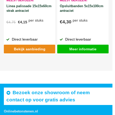
MEEST GEKOZEN!
MEEST GEKOZEN!
Linea palissade 15x15x60cm
Opsluitbanden 5x15x100cm
strak antraciet
antraciet
per stuks
per stuks
€4,30
€4,75
€4,15
Direct leverbaar
Direct leverbaar
Bekijk aanbieding
Meer informatie
Bezoek onze showroom of neem
contact op voor gratis advies
Onlinebetonstenen.nl