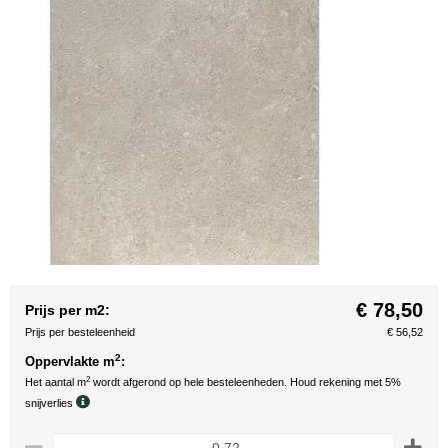
€ 78,50
Prijs per m2:
Prijs per besteleenheid
€ 56,52
2
Oppervlakte m
:
2
Het aantal m
wordt afgerond op hele besteleenheden. Houd rekening met 5%
snijverlies