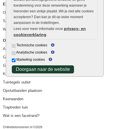
Extra benodigdheden
toestemming voor deze verwerking wanneer je
hieronder een vinkje plaatst. Wil je niet alle cookies
Ophoogzand
accepteren? Dan kan je dit op ieder moment
Siergrind en siersplit
aanpassen in de instellingen.
privacy- en
Lees voor meer informatie onze
Waterafvoer
cookieverklaring
.
Overig
Technische cookies
Aanbiedingen
Analytische cookies
Goedkope bestrating
Marketing cookies
Goedkope tuintegels
Doorgaan naar de website
Kunstgras
Tuintegels outlet
Opsluitbanden plaatsen
Keerwanden
Traptreden tuin
Wat is een facetrand?
Onlinebetonstenen.nl ©2026