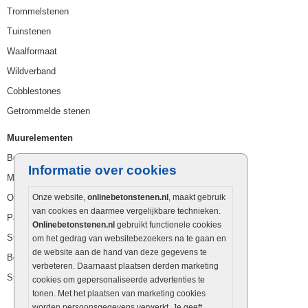
Trommelstenen
Tuinstenen
Waalformaat
Wildverband
Cobblestones
Getrommelde stenen
Muurelementen
Betonbielzen
Informatie over cookies
Muurstenen
Opsluitbanden
Onze website,
onlinebetonstenen.nl
, maakt gebruik
van cookies en daarmee vergelijkbare technieken.
Palissaden
Onlinebetonstenen.nl
gebruikt functionele cookies
Stapelblokken
om het gedrag van websitebezoekers na te gaan en
de website aan de hand van deze gegevens te
Betonblokken
verbeteren. Daarnaast plaatsen derden marketing
Stapelstenen
cookies om gepersonaliseerde advertenties te
tonen. Met het plaatsen van marketing cookies
worden persoonsgegevens verwerkt. Je geeft