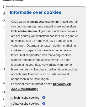
Betonbielzen
Informatie over cookies
Muurstenen
Opsluitbanden
Onze website,
onlinebetonstenen.nl
, maakt gebruik
van cookies en daarmee vergelijkbare technieken.
Palissaden
Onlinebetonstenen.nl
gebruikt functionele cookies
Stapelblokken
om het gedrag van websitebezoekers na te gaan en
de website aan de hand van deze gegevens te
Betonblokken
verbeteren. Daarnaast plaatsen derden marketing
Stapelstenen
cookies om gepersonaliseerde advertenties te
tonen. Met het plaatsen van marketing cookies
worden persoonsgegevens verwerkt. Je geeft
Extra benodigdheden
toestemming voor deze verwerking wanneer je
Ophoogzand
hieronder een vinkje plaatst. Wil je niet alle cookies
accepteren? Dan kan je dit op ieder moment
Siergrind en siersplit
aanpassen in de instellingen.
Waterafvoer
privacy- en
Lees voor meer informatie onze
cookieverklaring
.
Overig
Technische cookies
Aanbiedingen
Analytische cookies
Goedkope bestrating