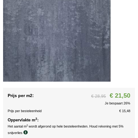
€ 21,50
Prijs per m2:
€ 28,95
Je bespaart 26%
Prijs per besteleenheid
€ 15,48
2
Oppervlakte m
:
2
Het aantal m
wordt afgerond op hele besteleenheden. Houd rekening met 5%
snijverlies