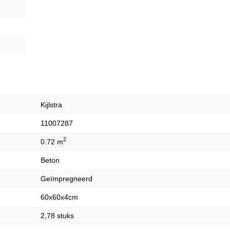
Kijlstra
11007287
2
0.72 m
Beton
Geïmpregneerd
60x60x4cm
2,78 stuks