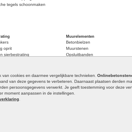
che tegels schoonmaken
rating
Muurelementen
nkers
Betonbielzen
g oprit
Muurstenen
 sierbestrating
Opsluitbanden
rating
Palissaden
bestrating
Stapelblokken
enen
Betonblokken
k van cookies en daarmee vergelijkbare technieken.
Onlinebetonsten
nkers
Stapelstenen
hand van deze gegevens te verbeteren. Daarnaast plaatsen derden mar
stenen
orden persoonsgegevens verwerkt. Je geeft toestemming voor deze verwe
en
eder moment aanpassen in de instellingen.
Extra benodigdheden
maat
verklaring
.
Ophoogzand
band
Siergrind en siersplit
tones
Waterafvoer
elde stenen