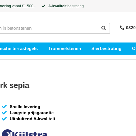
evering
vanaf €1.500,-
A-kwaliteit
bestrating
0320
sche terrastegels
Trommelstenen
Sierbestrating
O
rk sepia
Snelle levering
Laagste prijsgarantie
Uitsluitend A-kwaliteit