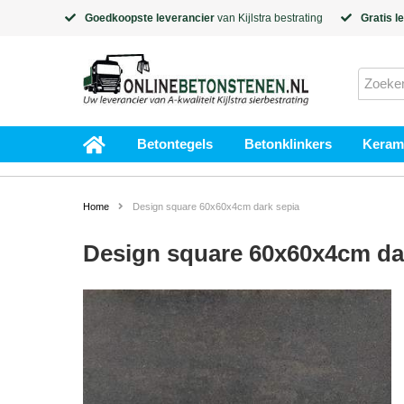
Goedkoopste leverancier
van
Kijlstra
bestrating
Gratis l
Betontegels
Betonklinkers
Kerami
Home
Design square 60x60x4cm dark sepia
Design square 60x60x4cm da