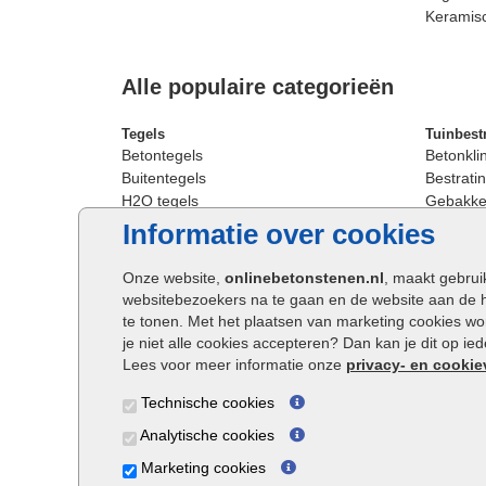
Keramis
Alle populaire categorieën
Tegels
Tuinbest
Betontegels
Betonkli
Buitentegels
Bestratin
H2O tegels
Gebakken
Keramische terrastegels
Sierbest
Informatie over cookies
Oprit tegels
Strakke 
Patio tegels
Straatst
Onze website,
onlinebetonstenen.nl
, maakt gebrui
Siertegels
Straatkli
websitebezoekers na te gaan en de website aan de 
Stoeptegels
Trommel
te tonen. Met het plaatsen van marketing cookies w
Straattegels
Tuinsten
je niet alle cookies accepteren? Dan kan je dit op i
Terrastegels
Waalfor
Lees voor meer informatie onze
privacy- en cookie
Tuintegels
Wildver
Technische cookies
Buitentegels
Cobbles
Grote terrastegels
Getromm
Analytische cookies
Marketing cookies