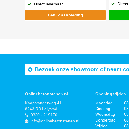
Direct
Direct leverbaar
Bekijk aanbieding
Bezoek onze showroom of neem cont
Onlinebetonstenen.nl
Openingstijden
Kaapstanderweg 41
Maandag
08
Dinsdag
08
8243 RB Lelystad
Woensdag
08
0320 - 219170
Donderdag
08
info@onlinebetonstenen.nl
Vrijdag
08