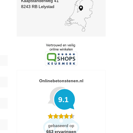
Kaapstanderweg 41
8243 RB Lelystad
Onlinebetonstenen.nl
9.1
gebaseerd op
663
ervaringen