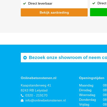
Direct
Direct leverbaar
Bekijk aanbieding
Bezoek onze showroom of neem cont
Onlinebetonstenen.nl
Openingstijden
Kaapstanderweg 41
Maandag
08
Dinsdag
08
8243 RB Lelystad
Woensdag
08
0320 - 219170
Donderdag
08
info@onlinebetonstenen.nl
Vrijdag
08