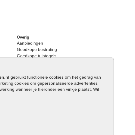
Overig
Aanbiedingen
Goedkope bestrating
Goedkope tuintegels
Kunstgras
Tuintegels outlet
Opsluitbanden plaatsen
en.nl
gebruikt functionele cookies om het gedrag van
Keerwanden
keting cookies om gepersonaliseerde advertenties
Traptreden tuin
rking wanneer je hieronder een vinkje plaatst. Wil
Wat is een facetrand?