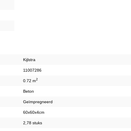
Kijlstra
11007286
2
0.72 m
Beton
Geïmpregneerd
60x60x4cm
2,78 stuks