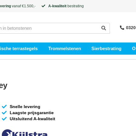
evering
vanaf €1.500,-
A-kwaliteit
bestrating
0320
sche terrastegels
Trommelstenen
Sierbestrating
O
ey
Snelle levering
Laagste prijsgarantie
Uitsluitend A-kwaliteit