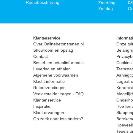
Routebeschrijving
Zaterdag
08
Zondag
Ge
Klantenservice
Informat
Over Onlinebetonstenen.nl
Onze tui
Showroom en opslag
Belangrij
Contact
Privacyb
Bestel- en betaalinformatie
Cookies 
Levering en afhalen
Terrast
Algemene voorwaarden
Aanlegti
Klacht informatie
Legpatro
Retourzendingen
Keramisc
Veelgestelde vragen - FAQ
Mogelijk
Klantenservice
Onderhou
Inspiratie
Hoe terr
Klant ervaringen
Stappenp
Op zoek naar iets anders?
Berekene
Hoeveelh
Tegels o