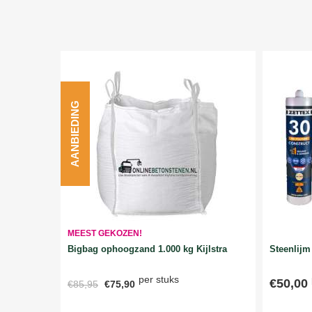
AANBIEDING
MEEST GEKOZEN!
Bigbag ophoogzand 1.000 kg Kijlstra
Steenlijm 
per stuks
€50,00
€85,95
€75,90