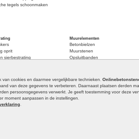
che tegels schoonmaken
rating
Muurelementen
nkers
Betonbielzen
g oprit
Muurstenen
 sierbestrating
Opsluitbanden
rating
Palissaden
bestrating
Stapelblokken
enen
Betonblokken
k van cookies en daarmee vergelijkbare technieken.
Onlinebetonsten
nkers
Stapelstenen
hand van deze gegevens te verbeteren. Daarnaast plaatsen derden mar
stenen
orden persoonsgegevens verwerkt. Je geeft toestemming voor deze verwe
en
eder moment aanpassen in de instellingen.
Extra benodigdheden
maat
verklaring
.
Ophoogzand
band
Siergrind en siersplit
tones
Waterafvoer
elde stenen