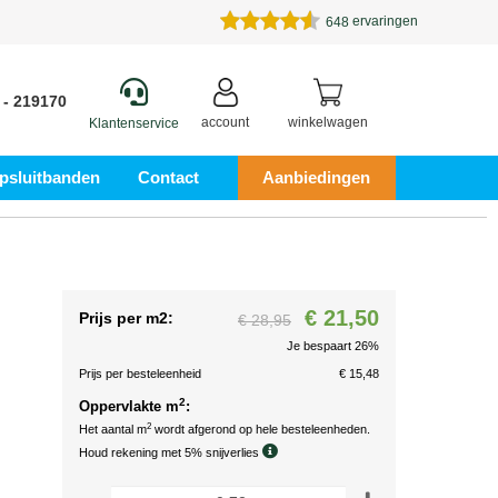
ervaringen
648
 - 219170
account
winkelwagen
Klantenservice
psluitbanden
Contact
Aanbiedingen
€ 21,50
Prijs per m2:
€ 28,95
Je bespaart 26%
Prijs per besteleenheid
€ 15,48
2
Oppervlakte m
:
2
Het aantal m
wordt afgerond op hele besteleenheden.
Houd rekening met 5% snijverlies