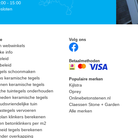
:00 - 15:00
sloten
ie
Volg ons
n webwinkels
ke info
eleid
Betaalmethoden
beleid
egels schoonmaken
ps keramische tegels
Populaire merken
nen keramische tegels
Kijlstra
he tuintegels onderhouden
Oprey
heden keramische tegels
Onlinebetonstenen.nl
dsvriendelijke tuin
Claessen Stone + Garden
astegels vervoeren
Alle merken
lan klinkers berekenen
n betonklinkers per m2
eid tegels berekenen
nder overkapping