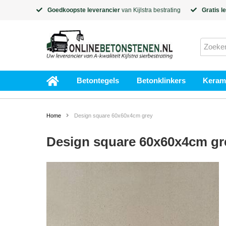
Goedkoopste leverancier
van
Kijlstra
bestrating
Gratis l
Betontegels
Betonklinkers
Kerami
Home
Design square 60x60x4cm grey
Design square 60x60x4cm gr