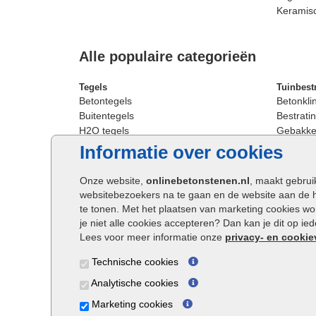
Keramis
Alle populaire categorieën
Tegels
Tuinbest
Betontegels
Betonkli
Buitentegels
Bestratin
H2O tegels
Gebakken
Keramische terrastegels
Sierbest
Informatie over cookies
Oprit tegels
Strakke 
Patio tegels
Straatst
Onze website,
onlinebetonstenen.nl
, maakt gebrui
Siertegels
Straatkli
websitebezoekers na te gaan en de website aan de 
Stoeptegels
Trommel
te tonen. Met het plaatsen van marketing cookies w
Straattegels
Tuinsten
je niet alle cookies accepteren? Dan kan je dit op i
Terrastegels
Waalfor
Lees voor meer informatie onze
privacy- en cookie
Tuintegels
Wildver
Technische cookies
Buitentegels
Cobbles
Grote terrastegels
Getromm
Analytische cookies
Marketing cookies