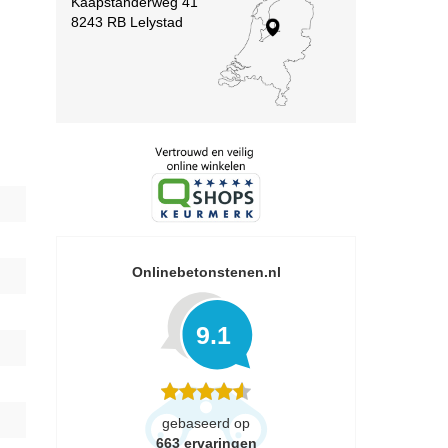
Kaapstanderweg 41
8243 RB Lelystad
Onlinebetonstenen.nl
9.1
gebaseerd op
663
ervaringen