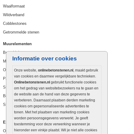
Waalformaat
Wildverband
Cobblestones
Getrommelde stenen
Muurelementen
Betonbielzen
Informatie over cookies
Muurstenen
Opsluitbanden
Onze website,
onlinebetonstenen.nl
, maakt gebruik
van cookies en daarmee vergelijkbare technieken.
Palissaden
Onlinebetonstenen.nl
gebruikt functionele cookies
Stapelblokken
om het gedrag van websitebezoekers na te gaan en
de website aan de hand van deze gegevens te
Betonblokken
verbeteren. Daarnaast plaatsen derden marketing
Stapelstenen
cookies om gepersonaliseerde advertenties te
tonen. Met het plaatsen van marketing cookies
worden persoonsgegevens verwerkt. Je geeft
Extra benodigdheden
toestemming voor deze verwerking wanneer je
hieronder een vinkje plaatst. Wil je niet alle cookies
Ophoogzand