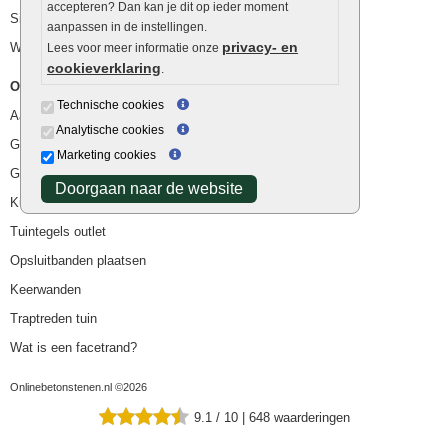
accepteren? Dan kan je dit op ieder moment
Siergrind en siersplit
aanpassen in de instellingen.
privacy- en
Waterafvoer
Lees voor meer informatie onze
cookieverklaring
.
Overig
Technische cookies
Aanbiedingen
Analytische cookies
Goedkope bestrating
Marketing cookies
Goedkope tuintegels
Doorgaan naar de website
Kunstgras
Tuintegels outlet
Opsluitbanden plaatsen
Keerwanden
Traptreden tuin
Wat is een facetrand?
Onlinebetonstenen.nl ©2026
9.1
/
10
|
648
waarderingen