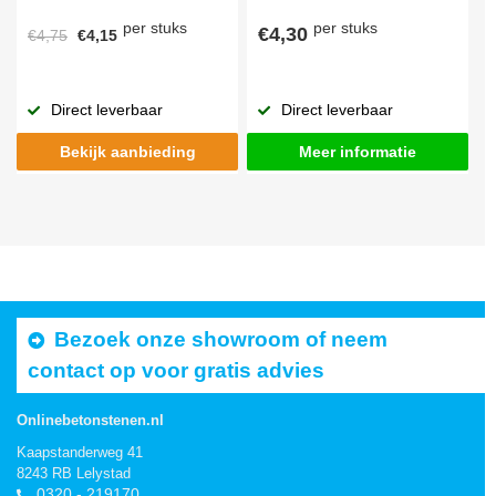
per stuks
per stuks
€4,30
€4,75
€4,15
Direct leverbaar
Direct leverbaar
Bekijk aanbieding
Meer informatie
Bezoek onze showroom of neem
contact op voor gratis advies
Onlinebetonstenen.nl
Kaapstanderweg 41
8243 RB Lelystad
0320 - 219170