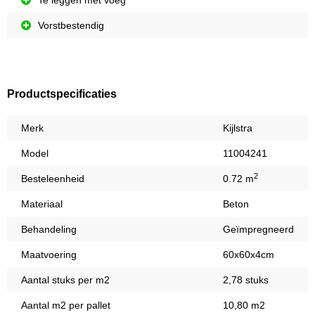
Te leggen met voeg
Vorstbestendig
Productspecificaties
Merk
Kijlstra
Model
11004241
2
Besteleenheid
0.72 m
Materiaal
Beton
Behandeling
Geïmpregneerd
Maatvoering
60x60x4cm
Aantal stuks per m2
2,78 stuks
Aantal m2 per pallet
10,80 m2