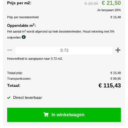
€ 21,50
Prijs per m2:
€ 28,95
Je bespaart 26%
Prijs per besteleenheid
€ 15,48
2
Oppervlakte m
:
2
Het aantal m
wordt afgerond op hele besteleenheden. Houd rekening met 5%
snijverlies
Hoeveelheid is aangepast naar 0.72 m2.
Totaal prijs:
€ 15,48
Transportkosten:
€ 99,95
€
115,43
Totaal:
Direct leverbaar
In winkelwagen