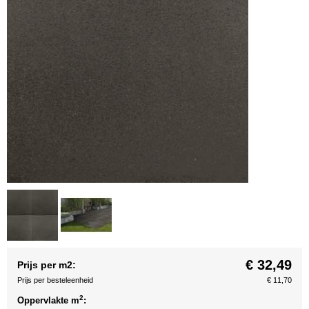
€ 32,49
Prijs per m2:
Prijs per besteleenheid
€ 11,70
2
Oppervlakte m
: