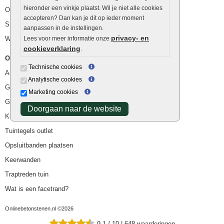
hieronder een vinkje plaatst. Wil je niet alle cookies
Ophoogzand
accepteren? Dan kan je dit op ieder moment
Siergrind en siersplit
aanpassen in de instellingen.
privacy- en
Waterafvoer
Lees voor meer informatie onze
cookieverklaring
.
Overig
Technische cookies
Aanbiedingen
Analytische cookies
Goedkope bestrating
Marketing cookies
Goedkope tuintegels
Doorgaan naar de website
Kunstgras
Tuintegels outlet
Opsluitbanden plaatsen
Keerwanden
Traptreden tuin
Wat is een facetrand?
Onlinebetonstenen.nl ©2026
9.1
/
10
|
648
waarderingen