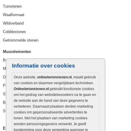
Tuinstenen
Waalformaat
Wildverband
Cobblestones
Getrommelde stenen
Muurelementen
Betonbielzen
Informatie over cookies
Muurstenen
Opsluitbanden
Onze website,
onlinebetonstenen.nl
, maakt gebruik
van cookies en daarmee vergelijkbare technieken.
Palissaden
Onlinebetonstenen.nl
gebruikt functionele cookies
Stapelblokken
om het gedrag van websitebezoekers na te gaan en
de website aan de hand van deze gegevens te
Betonblokken
verbeteren. Daarnaast plaatsen derden marketing
Stapelstenen
cookies om gepersonaliseerde advertenties te
tonen. Met het plaatsen van marketing cookies
worden persoonsgegevens verwerkt. Je geeft
Extra benodigdheden
toestemming voor deze verwerking wanneer je