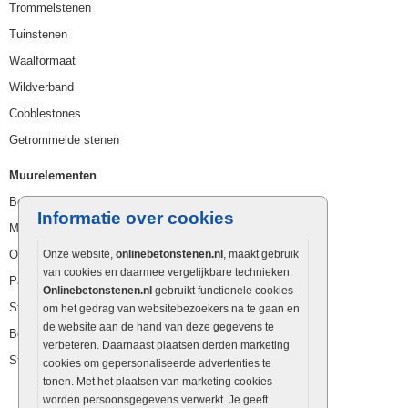
Trommelstenen
Tuinstenen
Waalformaat
Wildverband
Cobblestones
Getrommelde stenen
Muurelementen
Betonbielzen
Informatie over cookies
Muurstenen
Opsluitbanden
Onze website,
onlinebetonstenen.nl
, maakt gebruik
van cookies en daarmee vergelijkbare technieken.
Palissaden
Onlinebetonstenen.nl
gebruikt functionele cookies
Stapelblokken
om het gedrag van websitebezoekers na te gaan en
de website aan de hand van deze gegevens te
Betonblokken
verbeteren. Daarnaast plaatsen derden marketing
Stapelstenen
cookies om gepersonaliseerde advertenties te
tonen. Met het plaatsen van marketing cookies
worden persoonsgegevens verwerkt. Je geeft