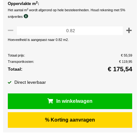
2
Oppervlakte m
:
2
Het aantal m
wordt afgerond op hele besteleenheden. Houd rekening met 5%
snijverlies
Hoeveelheid is aangepast naar 0.82 m2.
Totaal prijs:
€ 55,59
Transportkosten:
€ 119,95
€
175,54
Totaal:
Direct leverbaar
In winkelwagen
% Korting aanvragen