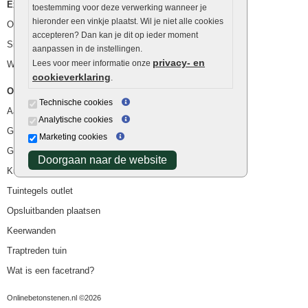
Extra benodigdheden
toestemming voor deze verwerking wanneer je
hieronder een vinkje plaatst. Wil je niet alle cookies
Ophoogzand
accepteren? Dan kan je dit op ieder moment
Siergrind en siersplit
aanpassen in de instellingen.
privacy- en
Lees voor meer informatie onze
Waterafvoer
cookieverklaring
.
Overig
Technische cookies
Aanbiedingen
Analytische cookies
Goedkope bestrating
Marketing cookies
Goedkope tuintegels
Doorgaan naar de website
Kunstgras
Tuintegels outlet
Opsluitbanden plaatsen
Keerwanden
Traptreden tuin
Wat is een facetrand?
Onlinebetonstenen.nl ©2026