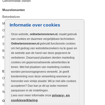
Getrommelde stenen
Muurelementen
Betonbielzen
Muurstenen
Informatie over cookies
Opsluitbanden
Onze website,
onlinebetonstenen.nl
, maakt gebruik
Palissaden
van cookies en daarmee vergelijkbare technieken.
Onlinebetonstenen.nl
gebruikt functionele cookies
Stapelblokken
om het gedrag van websitebezoekers na te gaan en
Betonblokken
de website aan de hand van deze gegevens te
Stapelstenen
verbeteren. Daarnaast plaatsen derden marketing
cookies om gepersonaliseerde advertenties te
tonen. Met het plaatsen van marketing cookies
Extra benodigdheden
worden persoonsgegevens verwerkt. Je geeft
toestemming voor deze verwerking wanneer je
Ophoogzand
hieronder een vinkje plaatst. Wil je niet alle cookies
Siergrind en siersplit
accepteren? Dan kan je dit op ieder moment
aanpassen in de instellingen.
Waterafvoer
privacy- en
Lees voor meer informatie onze
cookieverklaring
.
Overig