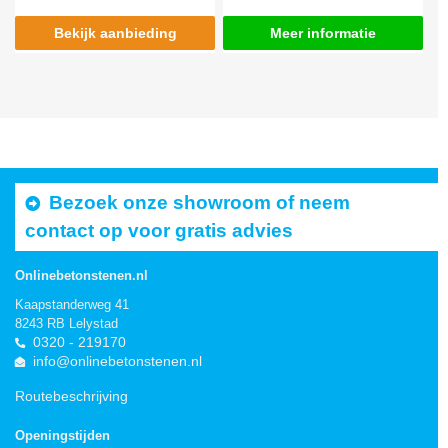
Bekijk aanbieding
Meer informatie
Bezoek onze showroom of neem
contact op voor gratis advies
Onlinebetonstenen.nl
Kaapstanderweg 41
8243 RB Lelystad
0320 - 219170
info@onlinebetonstenen.nl
Routebeschrijving
Openingstijden