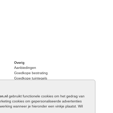
Overig
Aanbiedingen
Goedkope bestrating
Goedkope tuintegels
Kunstgras
Tuintegels outlet
Opsluitbanden plaatsen
en.nl
gebruikt functionele cookies om het gedrag van
Keerwanden
keting cookies om gepersonaliseerde advertenties
Traptreden tuin
rking wanneer je hieronder een vinkje plaatst. Wil
Wat is een facetrand?