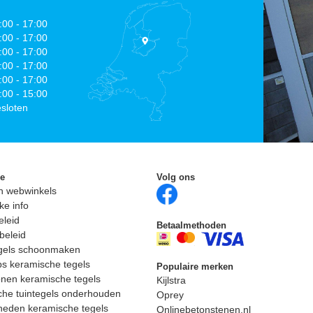
:00 - 17:00
:00 - 17:00
:00 - 17:00
:00 - 17:00
:00 - 17:00
:00 - 15:00
sloten
ie
Volg ons
n webwinkels
ke info
eleid
Betaalmethoden
beleid
egels schoonmaken
ps keramische tegels
Populaire merken
nen keramische tegels
Kijlstra
he tuintegels onderhouden
Oprey
heden keramische tegels
Onlinebetonstenen.nl