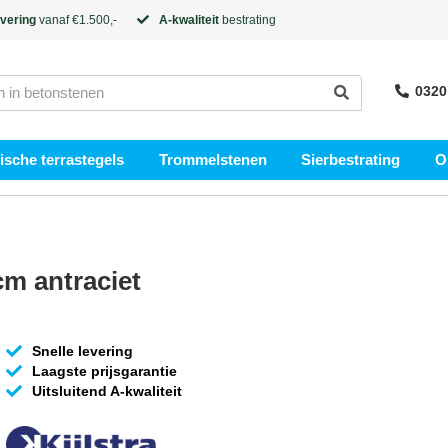
evering
vanaf €1.500,-
A-kwaliteit
bestrating
0320
sche terrastegels
Trommelstenen
Sierbestrating
O
cm antraciet
Snelle levering
Laagste prijsgarantie
Uitsluitend A-kwaliteit