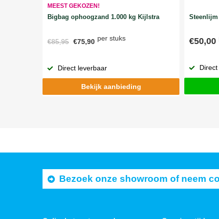
MEEST GEKOZEN!
Bigbag ophoogzand 1.000 kg Kijlstra
Steenlijm 
per stuks
€50,00
€85,95
€75,90
Direct
Direct leverbaar
Bekijk aanbieding
Bezoek onze showroom of neem cont