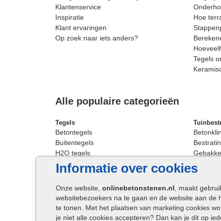
Klantenservice
Onderhou
Inspiratie
Hoe terr
Klant ervaringen
Stappenp
Op zoek naar iets anders?
Berekene
Hoeveelh
Tegels o
Keramis
Alle populaire categorieën
Tegels
Tuinbest
Betontegels
Betonkli
Buitentegels
Bestratin
H2O tegels
Gebakken
Keramische terrastegels
Sierbest
Informatie over cookies
Oprit tegels
Strakke 
Patio tegels
Straatst
Onze website,
onlinebetonstenen.nl
, maakt gebrui
Siertegels
Straatkli
websitebezoekers na te gaan en de website aan de 
Stoeptegels
Trommel
te tonen. Met het plaatsen van marketing cookies w
Straattegels
Tuinsten
je niet alle cookies accepteren? Dan kan je dit op i