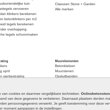
dsvriendelijke tuin
Claessen Stone + Garden
astegels vervoeren
Alle merken
lan klinkers berekenen
n betonklinkers per m2
eid tegels berekenen
nder overkapping
che tegels schoonmaken
rating
Muurelementen
nkers
Betonbielzen
g oprit
Muurstenen
 sierbestrating
Opsluitbanden
rating
Palissaden
bestrating
Stapelblokken
enen
Betonblokken
k van cookies en daarmee vergelijkbare technieken.
Onlinebetonsten
nkers
Stapelstenen
hand van deze gegevens te verbeteren. Daarnaast plaatsen derden mar
stenen
orden persoonsgegevens verwerkt. Je geeft toestemming voor deze verwe
en
eder moment aanpassen in de instellingen.