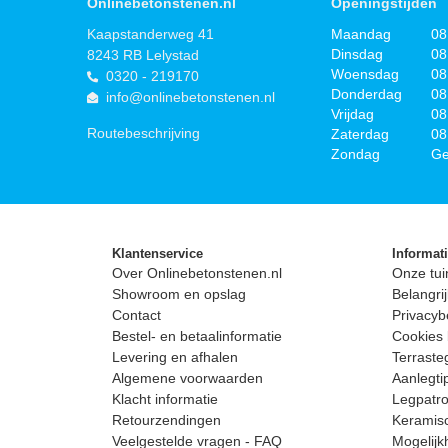
Onlinebetonstenen.nl
Openingstijden
Kaapstanderweg 41
Maandag
08
Dinsdag
08
8243 RB Lelystad
Woensdag
08
0320 - 219170
Donderdag
08
info@onlinebetonstenen.nl
Vrijdag
08
Routebeschrijving
Zaterdag
08
Zondag
Ge
Klantenservice
Informat
Over Onlinebetonstenen.nl
Onze tui
Showroom en opslag
Belangrij
Contact
Privacyb
Bestel- en betaalinformatie
Cookies 
Levering en afhalen
Terrast
Algemene voorwaarden
Aanlegti
Klacht informatie
Legpatro
Retourzendingen
Keramisc
Veelgestelde vragen - FAQ
Mogelijk