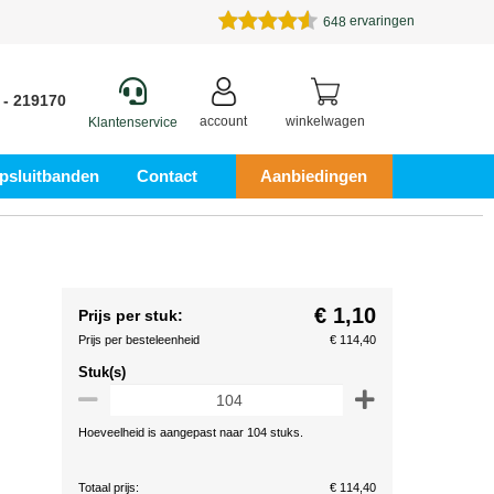
ervaringen
648
 - 219170
account
winkelwagen
Klantenservice
psluitbanden
Contact
Aanbiedingen
€ 1,10
Prijs per stuk:
Prijs per besteleenheid
€ 114,40
Stuk(s)
Hoeveelheid is aangepast naar 104 stuks.
Totaal prijs:
€ 114,40