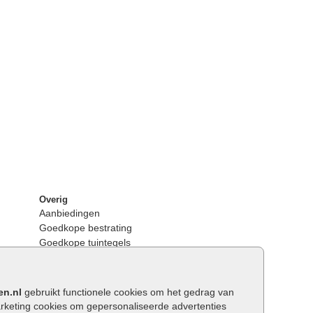
Overig
Aanbiedingen
Goedkope bestrating
Goedkope tuintegels
Kunstgras
Tuintegels outlet
Opsluitbanden plaatsen
en.nl
gebruikt functionele cookies om het gedrag van
Keerwanden
keting cookies om gepersonaliseerde advertenties