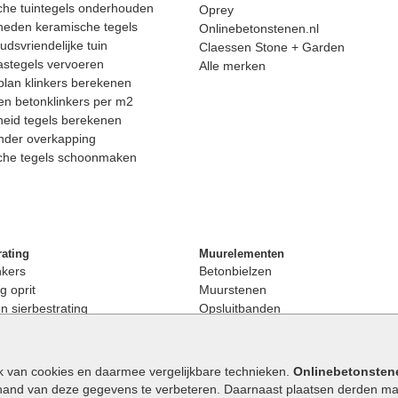
he tuintegels onderhouden
Oprey
heden keramische tegels
Onlinebetonstenen.nl
dsvriendelijke tuin
Claessen Stone + Garden
astegels vervoeren
Alle merken
lan klinkers berekenen
n betonklinkers per m2
eid tegels berekenen
nder overkapping
che tegels schoonmaken
rating
Muurelementen
nkers
Betonbielzen
g oprit
Muurstenen
 sierbestrating
Opsluitbanden
rating
Palissaden
bestrating
Stapelblokken
enen
Betonblokken
k van cookies en daarmee vergelijkbare technieken.
Onlinebetonsten
nkers
Stapelstenen
hand van deze gegevens te verbeteren. Daarnaast plaatsen derden mar