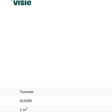
Tuinvisie
614208
2
1 m