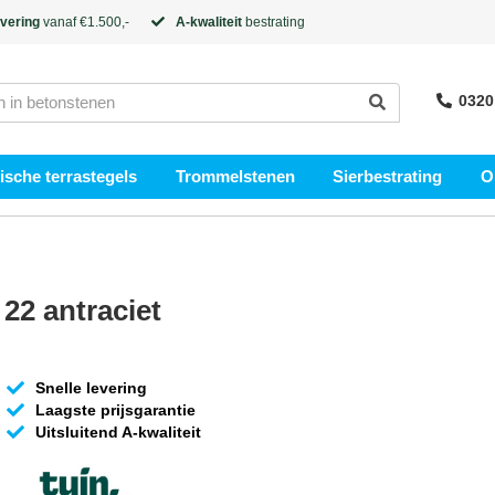
evering
vanaf €1.500,-
A-kwaliteit
bestrating
0320
sche terrastegels
Trommelstenen
Sierbestrating
O
22 antraciet
Snelle levering
Laagste prijsgarantie
Uitsluitend A-kwaliteit