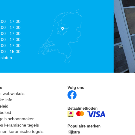
:00 - 17:00
:00 - 17:00
:00 - 17:00
:00 - 17:00
:00 - 17:00
:00 - 15:00
sloten
ie
Volg ons
n webwinkels
ke info
eleid
Betaalmethoden
beleid
egels schoonmaken
ps keramische tegels
Populaire merken
nen keramische tegels
Kijlstra