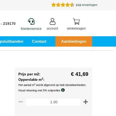
ervaringen
648
 - 219170
account
winkelwagen
Klantenservice
psluitbanden
Contact
Aanbiedingen
€ 41,69
Prijs per m2:
2
Oppervlakte m
:
2
Het aantal m
wordt afgerond op hele besteleenheden.
Houd rekening met 5% snijverlies