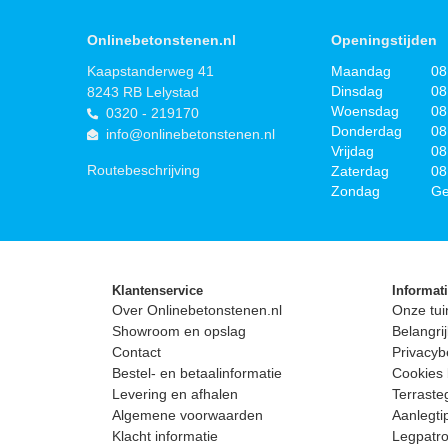
Onlinebetonstenen.nl
Openingstijden
Kaapstanderweg 41
Maandag
08
Dinsdag
08
8243 RB Lelystad
Woensdag
08
0320 - 219170
Donderdag
08
info@onlinebetonstenen.nl
Vrijdag
08
Routebeschrijving
Zaterdag
08
Zondag
Ge
Klantenservice
Informat
Over Onlinebetonstenen.nl
Onze tui
Showroom en opslag
Belangrij
Contact
Privacyb
Bestel- en betaalinformatie
Cookies 
Levering en afhalen
Terrast
Algemene voorwaarden
Aanlegti
Klacht informatie
Legpatro