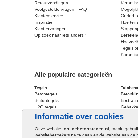
Retourzendingen
Keramisc
Veelgestelde vragen - FAQ
Mogelijk
Klantenservice
Onderhou
Inspiratie
Hoe terr
Klant ervaringen
Stappenp
Op zoek naar iets anders?
Berekene
Hoeveelh
Tegels o
Keramis
Alle populaire categorieën
Tegels
Tuinbest
Betontegels
Betonkli
Buitentegels
Bestratin
H2O tegels
Gebakken
Keramische terrastegels
Sierbest
Informatie over cookies
Oprit tegels
Strakke 
Patio tegels
Straatst
Onze website,
onlinebetonstenen.nl
, maakt gebrui
Siertegels
Straatkli
websitebezoekers na te gaan en de website aan de 