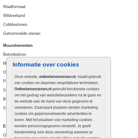
Waalformaat
Wildverband
Cobblestones
Getrommelde stenen
Muurelementen
Betonbielzen
Muurstenen
Informatie over cookies
Opsluitbanden
Onze website,
onlinebetonstenen.nl
, maakt gebruik
Palissaden
van cookies en daarmee vergelijkbare technieken.
Onlinebetonstenen.nl
gebruikt functionele cookies
Stapelblokken
om het gedrag van websitebezoekers na te gaan en
Betonblokken
de website aan de hand van deze gegevens te
verbeteren. Daarnaast plaatsen derden marketing
Stapelstenen
cookies om gepersonaliseerde advertenties te
tonen. Met het plaatsen van marketing cookies
Extra benodigdheden
worden persoonsgegevens verwerkt. Je geeft
toestemming voor deze verwerking wanneer je
Ophoogzand