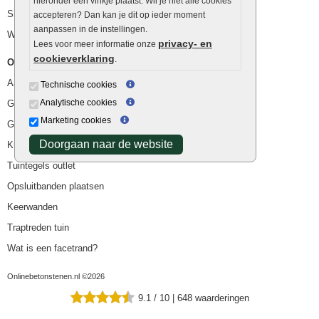
hieronder een vinkje plaatst. Wil je niet alle cookies
Siergrind en siersplit
accepteren? Dan kan je dit op ieder moment
aanpassen in de instellingen.
Waterafvoer
privacy- en
Lees voor meer informatie onze
cookieverklaring
.
Overig
Aanbiedingen
Technische cookies
Analytische cookies
Goedkope bestrating
Marketing cookies
Goedkope tuintegels
Doorgaan naar de website
Kunstgras
Tuintegels outlet
Opsluitbanden plaatsen
Keerwanden
Traptreden tuin
Wat is een facetrand?
Onlinebetonstenen.nl ©2026
9.1
/
10
|
648
waarderingen