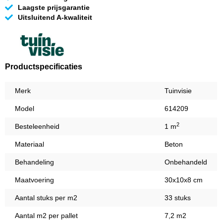
Laagste prijsgarantie
Uitsluitend A-kwaliteit
Productspecificaties
Merk
Tuinvisie
Model
614209
2
Besteleenheid
1 m
Materiaal
Beton
Behandeling
Onbehandeld
Maatvoering
30x10x8 cm
Aantal stuks per m2
33 stuks
Aantal m2 per pallet
7,2 m2