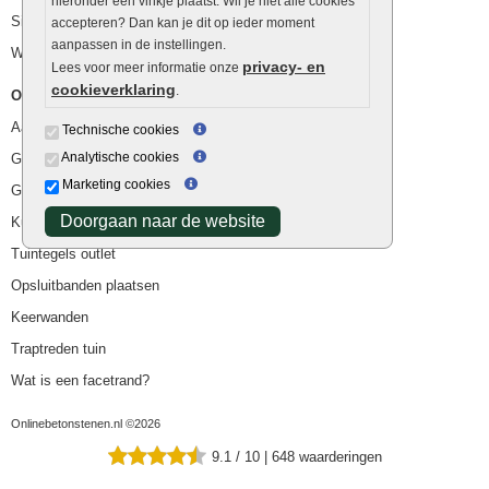
hieronder een vinkje plaatst. Wil je niet alle cookies
Siergrind en siersplit
accepteren? Dan kan je dit op ieder moment
aanpassen in de instellingen.
Waterafvoer
privacy- en
Lees voor meer informatie onze
cookieverklaring
.
Overig
Aanbiedingen
Technische cookies
Analytische cookies
Goedkope bestrating
Marketing cookies
Goedkope tuintegels
Doorgaan naar de website
Kunstgras
Tuintegels outlet
Opsluitbanden plaatsen
Keerwanden
Traptreden tuin
Wat is een facetrand?
Onlinebetonstenen.nl ©2026
9.1
/
10
|
648
waarderingen