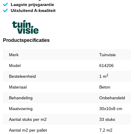
Laagste prijsgarantie
Uitsluitend A-kwaliteit
Productspecificaties
Merk
Tuinvisie
Model
614206
2
Besteleenheid
1 m
Materiaal
Beton
Behandeling
Onbehandeld
Maatvoering
30x10x8 cm
Aantal stuks per m2
33 stuks
Aantal m2 per pallet
7,2 m2