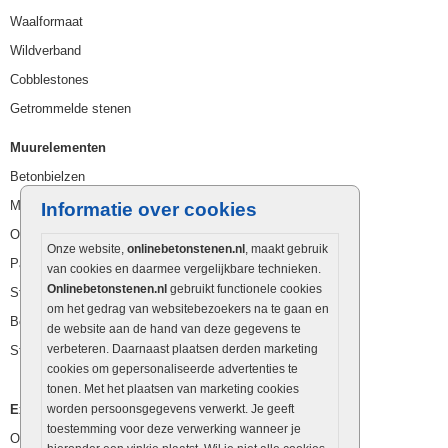
Waalformaat
Wildverband
Cobblestones
Getrommelde stenen
Muurelementen
Betonbielzen
Muurstenen
Informatie over cookies
Opsluitbanden
Onze website,
onlinebetonstenen.nl
, maakt gebruik
Palissaden
van cookies en daarmee vergelijkbare technieken.
Onlinebetonstenen.nl
gebruikt functionele cookies
Stapelblokken
om het gedrag van websitebezoekers na te gaan en
Betonblokken
de website aan de hand van deze gegevens te
verbeteren. Daarnaast plaatsen derden marketing
Stapelstenen
cookies om gepersonaliseerde advertenties te
tonen. Met het plaatsen van marketing cookies
Extra benodigdheden
worden persoonsgegevens verwerkt. Je geeft
toestemming voor deze verwerking wanneer je
Ophoogzand