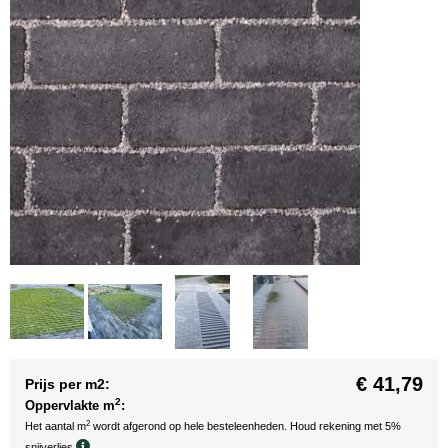
€ 41,79
Prijs per m2:
2
Oppervlakte m
:
2
Het aantal m
wordt afgerond op hele besteleenheden. Houd rekening met 5%
snijverlies