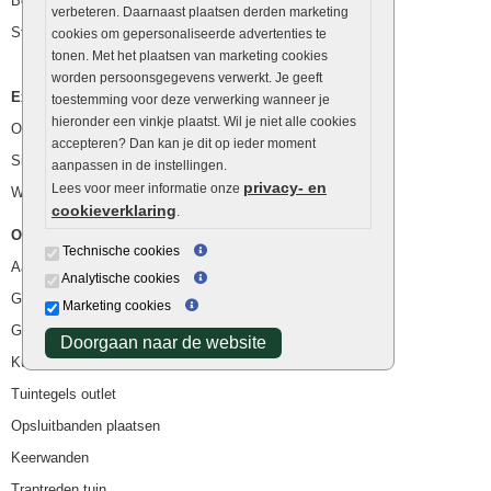
Betonblokken
verbeteren. Daarnaast plaatsen derden marketing
Stapelstenen
cookies om gepersonaliseerde advertenties te
tonen. Met het plaatsen van marketing cookies
worden persoonsgegevens verwerkt. Je geeft
Extra benodigdheden
toestemming voor deze verwerking wanneer je
hieronder een vinkje plaatst. Wil je niet alle cookies
Ophoogzand
accepteren? Dan kan je dit op ieder moment
Siergrind en siersplit
aanpassen in de instellingen.
privacy- en
Lees voor meer informatie onze
Waterafvoer
cookieverklaring
.
Overig
Technische cookies
Aanbiedingen
Analytische cookies
Goedkope bestrating
Marketing cookies
Goedkope tuintegels
Doorgaan naar de website
Kunstgras
Tuintegels outlet
Opsluitbanden plaatsen
Keerwanden
Traptreden tuin