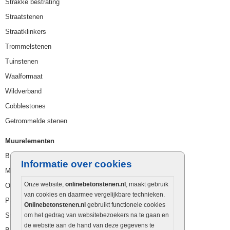
Strakke bestrating
Straatstenen
Straatklinkers
Trommelstenen
Tuinstenen
Waalformaat
Wildverband
Cobblestones
Getrommelde stenen
Muurelementen
Betonbielzen
Informatie over cookies
Muurstenen
Onze website,
onlinebetonstenen.nl
, maakt gebruik
Opsluitbanden
van cookies en daarmee vergelijkbare technieken.
Palissaden
Onlinebetonstenen.nl
gebruikt functionele cookies
Stapelblokken
om het gedrag van websitebezoekers na te gaan en
de website aan de hand van deze gegevens te