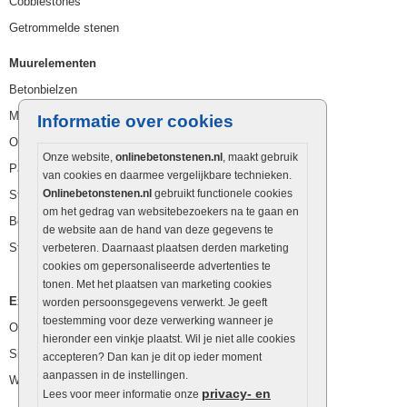
Cobblestones
Getrommelde stenen
Muurelementen
Betonbielzen
Muurstenen
Informatie over cookies
Opsluitbanden
Onze website,
onlinebetonstenen.nl
, maakt gebruik
Palissaden
van cookies en daarmee vergelijkbare technieken.
Onlinebetonstenen.nl
gebruikt functionele cookies
Stapelblokken
om het gedrag van websitebezoekers na te gaan en
Betonblokken
de website aan de hand van deze gegevens te
Stapelstenen
verbeteren. Daarnaast plaatsen derden marketing
cookies om gepersonaliseerde advertenties te
tonen. Met het plaatsen van marketing cookies
Extra benodigdheden
worden persoonsgegevens verwerkt. Je geeft
toestemming voor deze verwerking wanneer je
Ophoogzand
hieronder een vinkje plaatst. Wil je niet alle cookies
Siergrind en siersplit
accepteren? Dan kan je dit op ieder moment
aanpassen in de instellingen.
Waterafvoer
privacy- en
Lees voor meer informatie onze