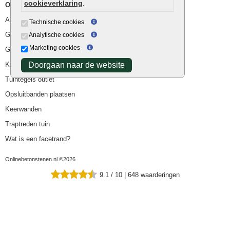
cookieverklaring
.
Overig
Aanbiedingen
Technische cookies
Goedkope bestrating
Analytische cookies
Marketing cookies
Goedkope tuintegels
Kunstgras
Doorgaan naar de website
Tuintegels outlet
Opsluitbanden plaatsen
Keerwanden
Traptreden tuin
Wat is een facetrand?
Onlinebetonstenen.nl ©2026
9.1
/
10
|
648
waarderingen