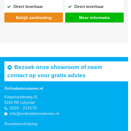
Direct leverbaar
Direct leverbaar
Bekijk aanbieding
Meer informatie
Bezoek onze showroom of neem
contact op voor gratis advies
Onlinebetonstenen.nl
Kaapstanderweg 41
8243 RB Lelystad
0320 - 219170
info@onlinebetonstenen.nl
Routebeschrijving