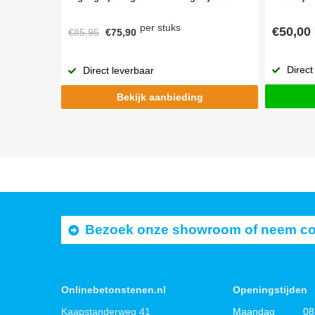
per stuks
€50,00
€85,95
€75,90
Direct
Direct leverbaar
Bekijk aanbieding
Bezoek onze showroom of neem cont
Onlinebetonstenen.nl
Openingstijden
Kaapstanderweg 41
Maandag
08