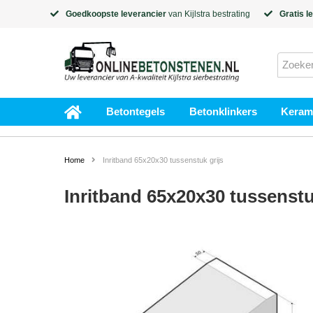
Goedkoopste leverancier
van
Kijlstra
bestrating
Gratis l
Betontegels
Betonklinkers
Kerami
Home
Inritband 65x20x30 tussenstuk grijs
Inritband 65x20x30 tussenstu