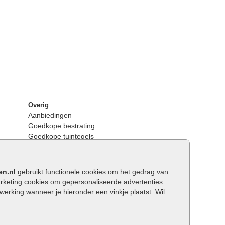
Overig
Aanbiedingen
Goedkope bestrating
Goedkope tuintegels
Kunstgras
Tuintegels outlet
Opsluitbanden plaatsen
en.nl
gebruikt functionele cookies om het gedrag van
Keerwanden
keting cookies om gepersonaliseerde advertenties
Traptreden tuin
rking wanneer je hieronder een vinkje plaatst. Wil
Wat is een facetrand?