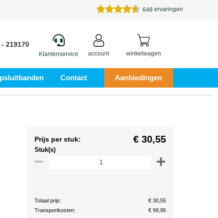
ervaringen
648
 - 219170
account
winkelwagen
Klantenservice
psluitbanden
Contact
Aanbiedingen
€ 30,55
Prijs per stuk:
Stuk(s)
Totaal prijs:
€ 30,55
Transportkosten:
€ 99,95