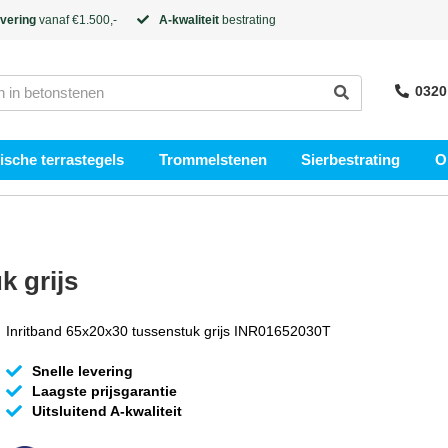
evering
vanaf €1.500,-
A-kwaliteit
bestrating
0320
sche terrastegels
Trommelstenen
Sierbestrating
O
k grijs
Inritband 65x20x30 tussenstuk grijs INR01652030T
Snelle levering
Laagste prijsgarantie
Uitsluitend A-kwaliteit