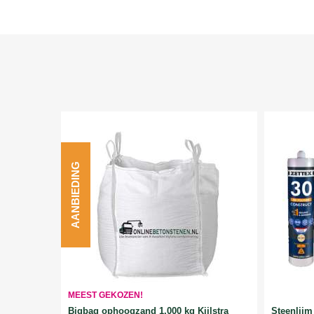
AANBIEDING
MEEST GEKOZEN!
Bigbag ophoogzand 1.000 kg Kijlstra
Steenlijm 