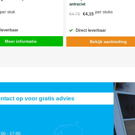
antraciet
per stuks
per stuk
€4,75
€4,15
 leverbaar
Direct leverbaar
Meer informatie
Bekijk aanbieding
act op voor gratis advies
:00 - 17:00