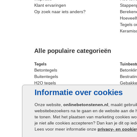
Klant ervaringen
Stappenp
Op zoek naar iets anders?
Berekene
Hoeveelh
Tegels o
Keramis
Alle populaire categorieën
Tegels
Tuinbest
Betontegels
Betonkli
Buitentegels
Bestratin
H2O tegels
Gebakken
Keramische terrastegels
Sierbest
Informatie over cookies
Oprit tegels
Strakke 
Patio tegels
Straatst
Onze website,
onlinebetonstenen.nl
, maakt gebrui
Siertegels
Straatkli
websitebezoekers na te gaan en de website aan de 
Stoeptegels
Trommel
te tonen. Met het plaatsen van marketing cookies w
Straattegels
Tuinsten
je niet alle cookies accepteren? Dan kan je dit op i
Terrastegels
Waalfor
Lees voor meer informatie onze
privacy- en cookie
Tuintegels
Wildver