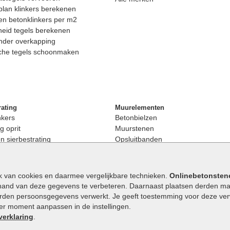
lan klinkers berekenen
n betonklinkers per m2
eid tegels berekenen
nder overkapping
che tegels schoonmaken
rating
Muurelementen
nkers
Betonbielzen
g oprit
Muurstenen
 sierbestrating
Opsluitbanden
rating
Palissaden
bestrating
Stapelblokken
enen
Betonblokken
k van cookies en daarmee vergelijkbare technieken.
Onlinebetonsten
nkers
Stapelstenen
hand van deze gegevens te verbeteren. Daarnaast plaatsen derden mar
stenen
orden persoonsgegevens verwerkt. Je geeft toestemming voor deze verwe
en
eder moment aanpassen in de instellingen.
Extra benodigdheden
maat
verklaring
.
Ophoogzand
band