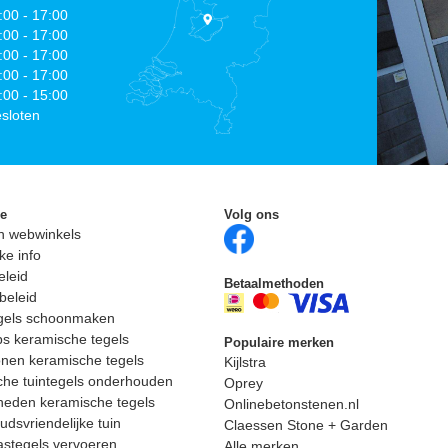
:00 - 17:00
:00 - 17:00
:00 - 17:00
:00 - 17:00
:00 - 15:00
sloten
ie
Volg ons
n webwinkels
ke info
eleid
Betaalmethoden
beleid
egels schoonmaken
ps keramische tegels
Populaire merken
nen keramische tegels
Kijlstra
he tuintegels onderhouden
Oprey
heden keramische tegels
Onlinebetonstenen.nl
dsvriendelijke tuin
Claessen Stone + Garden
astegels vervoeren
Alle merken