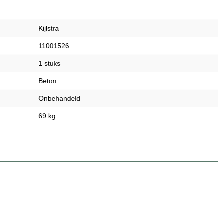
Kijlstra
11001526
1 stuks
Beton
Onbehandeld
69 kg