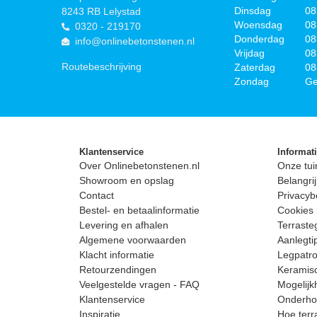
Dinsdag
08
8243 RB Lelystad
Woensdag
08
0320 - 219170
Donderdag
08
info@onlinebetonstenen.nl
Vrijdag
08
Routebeschrijving
Zaterdag
08
Zondag
Ge
Klantenservice
Informat
Over Onlinebetonstenen.nl
Onze tui
Showroom en opslag
Belangrij
Contact
Privacyb
Bestel- en betaalinformatie
Cookies 
Levering en afhalen
Terrast
Algemene voorwaarden
Aanlegti
Klacht informatie
Legpatro
Retourzendingen
Keramisc
Veelgestelde vragen - FAQ
Mogelijk
Klantenservice
Onderhou
Inspiratie
Hoe terr