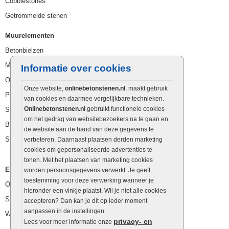
Cobblestones
Getrommelde stenen
Muurelementen
Betonbielzen
Muurstenen
Informatie over cookies
Opsluitbanden
Onze website,
onlinebetonstenen.nl
, maakt gebruik
Palissaden
van cookies en daarmee vergelijkbare technieken.
Onlinebetonstenen.nl
gebruikt functionele cookies
Stapelblokken
om het gedrag van websitebezoekers na te gaan en
Betonblokken
de website aan de hand van deze gegevens te
Stapelstenen
verbeteren. Daarnaast plaatsen derden marketing
cookies om gepersonaliseerde advertenties te
tonen. Met het plaatsen van marketing cookies
Extra benodigdheden
worden persoonsgegevens verwerkt. Je geeft
toestemming voor deze verwerking wanneer je
Ophoogzand
hieronder een vinkje plaatst. Wil je niet alle cookies
Siergrind en siersplit
accepteren? Dan kan je dit op ieder moment
aanpassen in de instellingen.
Waterafvoer
privacy- en
Lees voor meer informatie onze