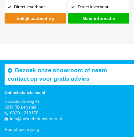
Direct leverbaar
Direct leverbaar
Bekijk aanbieding
Meer informatie
Bezoek onze showroom of neem
contact op voor gratis advies
Onlinebetonstenen.nl
Kaapstanderweg 41
8243 RB Lelystad
0320 - 219170
info@onlinebetonstenen.nl
Routebeschrijving