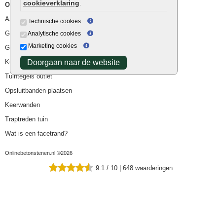
cookieverklaring
.
Overig
Aanbiedingen
Technische cookies
Goedkope bestrating
Analytische cookies
Marketing cookies
Goedkope tuintegels
Kunstgras
Doorgaan naar de website
Tuintegels outlet
Opsluitbanden plaatsen
Keerwanden
Traptreden tuin
Wat is een facetrand?
Onlinebetonstenen.nl ©2026
9.1
/
10
|
648
waarderingen