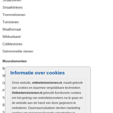
Straatstenen
Straatklinkers
Trommelstenen
Tuinstenen
Waalformaat
Wildverband
Cobblestones
Getrommelde stenen
Muurelementen
Betonbielzen
Informatie over cookies
Muurstenen
Onze website,
onlinebetonstenen.nl
, maakt gebruik
Opsluitbanden
van cookies en daarmee vergelijkbare technieken.
Palissaden
Onlinebetonstenen.nl
gebruikt functionele cookies
Stapelblokken
om het gedrag van websitebezoekers na te gaan en
de website aan de hand van deze gegevens te
Betonblokken
verbeteren. Daarnaast plaatsen derden marketing
Stapelstenen
cookies om gepersonaliseerde advertenties te