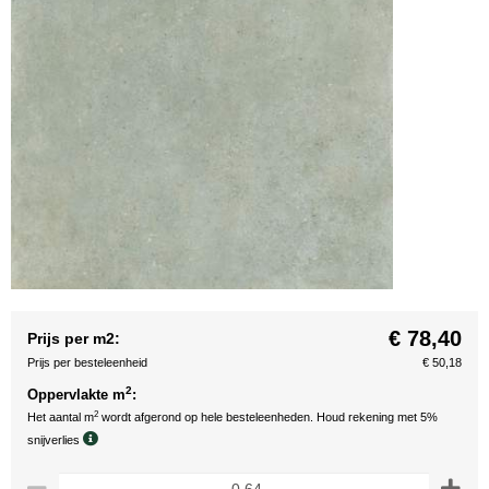
€ 78,40
Prijs per m2:
Prijs per besteleenheid
€ 50,18
2
Oppervlakte m
:
2
Het aantal m
wordt afgerond op hele besteleenheden. Houd rekening met 5%
snijverlies