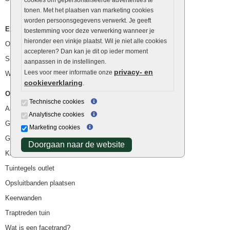
tonen. Met het plaatsen van marketing cookies
worden persoonsgegevens verwerkt. Je geeft
Extra benodigdheden
toestemming voor deze verwerking wanneer je
hieronder een vinkje plaatst. Wil je niet alle cookies
Ophoogzand
accepteren? Dan kan je dit op ieder moment
Siergrind en siersplit
aanpassen in de instellingen.
privacy- en
Lees voor meer informatie onze
Waterafvoer
cookieverklaring
.
Overig
Technische cookies
Aanbiedingen
Analytische cookies
Goedkope bestrating
Marketing cookies
Goedkope tuintegels
Doorgaan naar de website
Kunstgras
Tuintegels outlet
Opsluitbanden plaatsen
Keerwanden
Traptreden tuin
Wat is een facetrand?