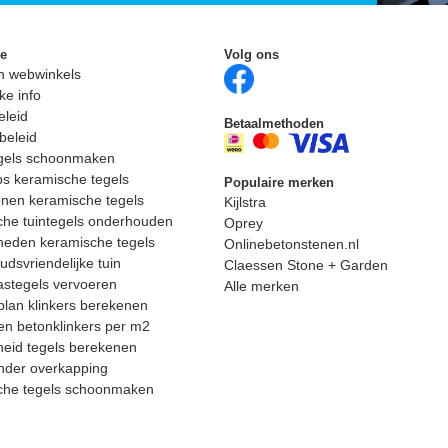
ie
Volg ons
n webwinkels
ke info
eleid
Betaalmethoden
beleid
egels schoonmaken
ps keramische tegels
Populaire merken
nen keramische tegels
Kijlstra
he tuintegels onderhouden
Oprey
heden keramische tegels
Onlinebetonstenen.nl
dsvriendelijke tuin
Claessen Stone + Garden
astegels vervoeren
Alle merken
lan klinkers berekenen
n betonklinkers per m2
eid tegels berekenen
nder overkapping
che tegels schoonmaken