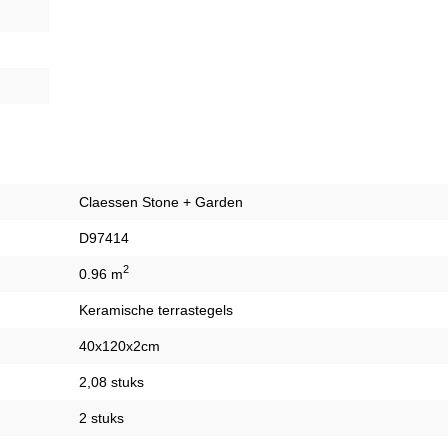
Claessen Stone + Garden
D97414
2
0.96 m
Keramische terrastegels
40x120x2cm
2,08 stuks
2 stuks