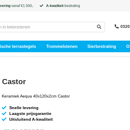
evering
vanaf €1.500,-
A-kwaliteit
bestrating
0320
sche terrastegels
Trommelstenen
Sierbestrating
O
 Castor
Keramiek Aequa 40x120x2cm Castor
Snelle levering
Laagste prijsgarantie
Uitsluitend A-kwaliteit