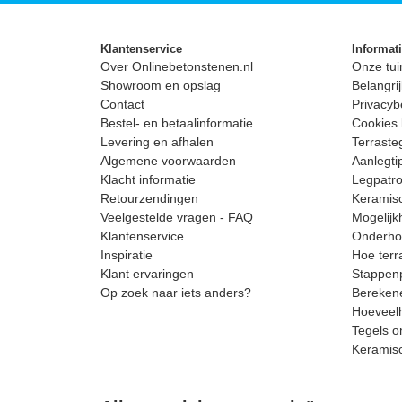
Klantenservice
Informat
Over Onlinebetonstenen.nl
Onze tui
Showroom en opslag
Belangrij
Contact
Privacyb
Bestel- en betaalinformatie
Cookies 
Levering en afhalen
Terrast
Algemene voorwaarden
Aanlegti
Klacht informatie
Legpatro
Retourzendingen
Keramisc
Veelgestelde vragen - FAQ
Mogelijk
Klantenservice
Onderhou
Inspiratie
Hoe terr
Klant ervaringen
Stappenp
Op zoek naar iets anders?
Berekene
Hoeveelh
Tegels o
Keramis