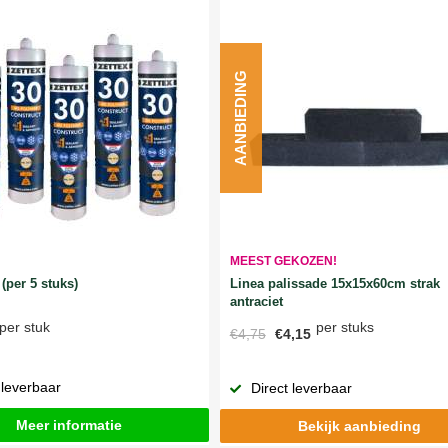
AANBIEDING
MEEST GEKOZEN!
Linea palissade 15x15x60cm strak
(per 5 stuks)
antraciet
per stuks
per stuk
€4,75
€4,15
 leverbaar
Direct leverbaar
Meer informatie
Bekijk aanbieding