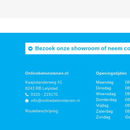
Bezoek onze showroom of neem cont
Onlinebetonstenen.nl
Openingstijden
Kaapstanderweg 41
Maandag
08
Dinsdag
08
8243 RB Lelystad
Woensdag
08
0320 - 219170
Donderdag
08
info@onlinebetonstenen.nl
Vrijdag
08
Routebeschrijving
Zaterdag
08
Zondag
Ge