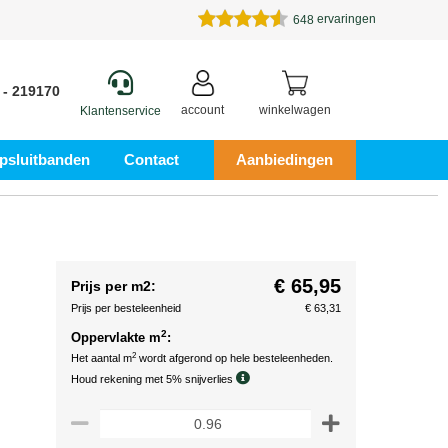
ervaringen
648
 - 219170
account
winkelwagen
Klantenservice
psluitbanden
Contact
Aanbiedingen
€ 65,95
Prijs per m2:
Prijs per besteleenheid
€ 63,31
2
Oppervlakte m
:
2
Het aantal m
wordt afgerond op hele besteleenheden.
Houd rekening met 5% snijverlies