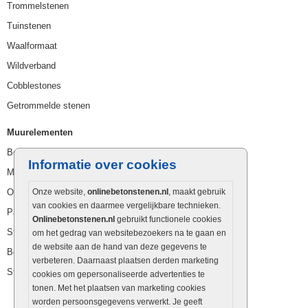
Trommelstenen
Tuinstenen
Waalformaat
Wildverband
Cobblestones
Getrommelde stenen
Muurelementen
Betonbielzen
Informatie over cookies
Muurstenen
Opsluitbanden
Onze website,
onlinebetonstenen.nl
, maakt gebruik
van cookies en daarmee vergelijkbare technieken.
Palissaden
Onlinebetonstenen.nl
gebruikt functionele cookies
Stapelblokken
om het gedrag van websitebezoekers na te gaan en
de website aan de hand van deze gegevens te
Betonblokken
verbeteren. Daarnaast plaatsen derden marketing
Stapelstenen
cookies om gepersonaliseerde advertenties te
tonen. Met het plaatsen van marketing cookies
worden persoonsgegevens verwerkt. Je geeft