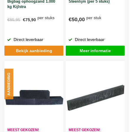
Bigbag ophoogzand 1.000
Steenlijm (per 5 stuks)
kg Kijlstra
per stuks
per stuk
€50,00
€85,95
€75,90
Direct leverbaar
Direct leverbaar
Bekijk aanbieding
Meer informatie
AANBIEDING
MEEST GEKOZEN!
MEEST GEKOZEN!