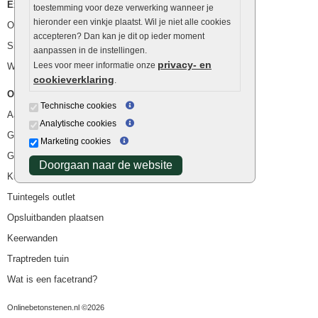
Extra benodigdheden
toestemming voor deze verwerking wanneer je
hieronder een vinkje plaatst. Wil je niet alle cookies
Ophoogzand
accepteren? Dan kan je dit op ieder moment
Siergrind en siersplit
aanpassen in de instellingen.
privacy- en
Lees voor meer informatie onze
Waterafvoer
cookieverklaring
.
Overig
Technische cookies
Aanbiedingen
Analytische cookies
Goedkope bestrating
Marketing cookies
Goedkope tuintegels
Doorgaan naar de website
Kunstgras
Tuintegels outlet
Opsluitbanden plaatsen
Keerwanden
Traptreden tuin
Wat is een facetrand?
Onlinebetonstenen.nl ©2026