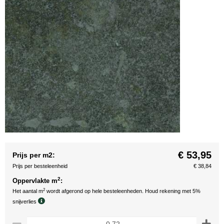
€ 53,95
Prijs per m2:
Prijs per besteleenheid
€ 38,84
2
Oppervlakte m
:
2
Het aantal m
wordt afgerond op hele besteleenheden. Houd rekening met 5%
snijverlies