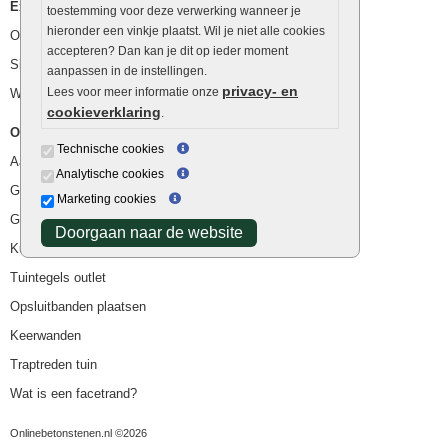
Extra benodigdheden
toestemming voor deze verwerking wanneer je
hieronder een vinkje plaatst. Wil je niet alle cookies
Ophoogzand
accepteren? Dan kan je dit op ieder moment
Siergrind en siersplit
aanpassen in de instellingen.
privacy- en
Lees voor meer informatie onze
Waterafvoer
cookieverklaring
.
Overig
Technische cookies
Aanbiedingen
Analytische cookies
Goedkope bestrating
Marketing cookies
Goedkope tuintegels
Doorgaan naar de website
Kunstgras
Tuintegels outlet
Opsluitbanden plaatsen
Keerwanden
Traptreden tuin
Wat is een facetrand?
Onlinebetonstenen.nl ©2026