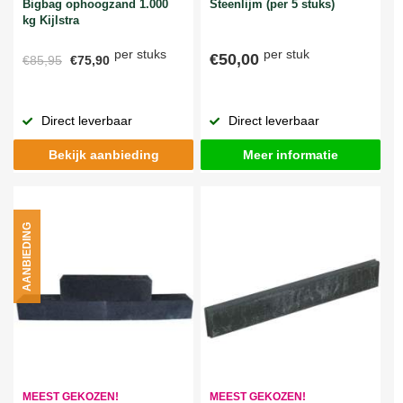
Bigbag ophoogzand 1.000
Steenlijm (per 5 stuks)
kg Kijlstra
per stuks
per stuk
€50,00
€85,95
€75,90
Direct leverbaar
Direct leverbaar
Bekijk aanbieding
Meer informatie
AANBIEDING
MEEST GEKOZEN!
MEEST GEKOZEN!