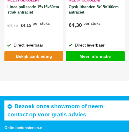
MEEST GEKOZEN!
MEEST GEKOZEN!
Linea palissade 15x15x60cm
Opsluitbanden 5x15x100cm
strak antraciet
antraciet
per stuks
per stuks
€4,30
€4,75
€4,15
Direct leverbaar
Direct leverbaar
Bekijk aanbieding
Meer informatie
Bezoek onze showroom of neem
contact op voor gratis advies
Onlinebetonstenen.nl