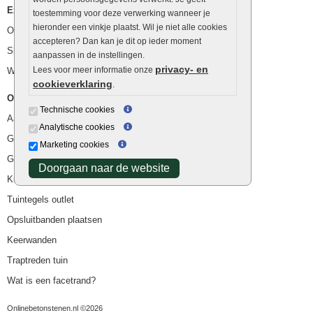
Extra benodigdheden
toestemming voor deze verwerking wanneer je
hieronder een vinkje plaatst. Wil je niet alle cookies
Ophoogzand
accepteren? Dan kan je dit op ieder moment
Siergrind en siersplit
aanpassen in de instellingen.
privacy- en
Lees voor meer informatie onze
Waterafvoer
cookieverklaring
.
Overig
Technische cookies
Aanbiedingen
Analytische cookies
Goedkope bestrating
Marketing cookies
Goedkope tuintegels
Doorgaan naar de website
Kunstgras
Tuintegels outlet
Opsluitbanden plaatsen
Keerwanden
Traptreden tuin
Wat is een facetrand?
Onlinebetonstenen.nl ©2026