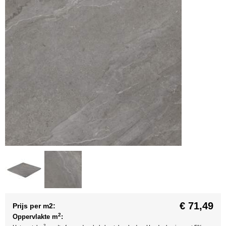
€ 71,49
Prijs per m2:
2
Oppervlakte m
:
2