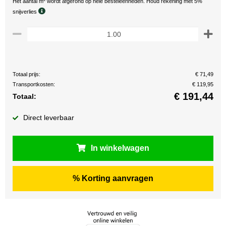
Het aantal m
wordt afgerond op hele besteleenheden. Houd rekening met 5%
snijverlies
Totaal prijs:
€ 71,49
Transportkosten:
€ 119,95
€
191,44
Totaal:
Direct leverbaar
In winkelwagen
% Korting aanvragen