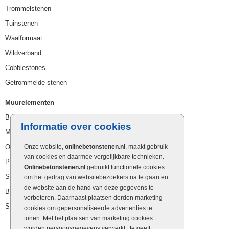
Trommelstenen
Tuinstenen
Waalformaat
Wildverband
Cobblestones
Getrommelde stenen
Muurelementen
Betonbielzen
Informatie over cookies
Muurstenen
Opsluitbanden
Onze website,
onlinebetonstenen.nl
, maakt gebruik
van cookies en daarmee vergelijkbare technieken.
Palissaden
Onlinebetonstenen.nl
gebruikt functionele cookies
Stapelblokken
om het gedrag van websitebezoekers na te gaan en
de website aan de hand van deze gegevens te
Betonblokken
verbeteren. Daarnaast plaatsen derden marketing
Stapelstenen
cookies om gepersonaliseerde advertenties te
tonen. Met het plaatsen van marketing cookies
worden persoonsgegevens verwerkt. Je geeft