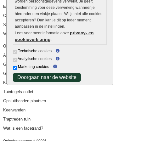
worden persoonsgegevens verwerkt. Je geeft
Extra benodigdheden
toestemming voor deze verwerking wanneer je
hieronder een vinkje plaatst. Wil je niet alle cookies
Ophoogzand
accepteren? Dan kan je dit op ieder moment
Siergrind en siersplit
aanpassen in de instellingen.
privacy- en
Lees voor meer informatie onze
Waterafvoer
cookieverklaring
.
Overig
Technische cookies
Aanbiedingen
Analytische cookies
Goedkope bestrating
Marketing cookies
Goedkope tuintegels
Doorgaan naar de website
Kunstgras
Tuintegels outlet
Opsluitbanden plaatsen
Keerwanden
Traptreden tuin
Wat is een facetrand?
Onlinebetonstenen.nl ©2026