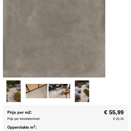
€ 55,99
Prijs per m2:
Prijs per besteleenheid
€ 20,16
2
Oppervlakte m
: