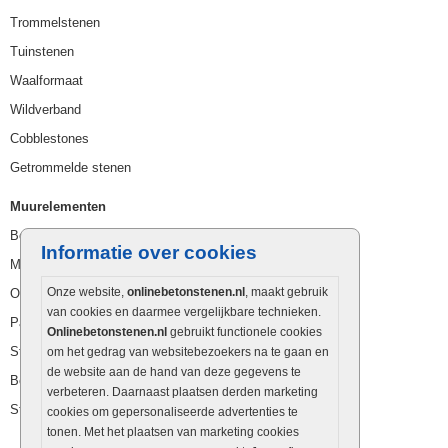
Trommelstenen
Tuinstenen
Waalformaat
Wildverband
Cobblestones
Getrommelde stenen
Muurelementen
Betonbielzen
Informatie over cookies
Muurstenen
Onze website,
onlinebetonstenen.nl
, maakt gebruik
Opsluitbanden
van cookies en daarmee vergelijkbare technieken.
Palissaden
Onlinebetonstenen.nl
gebruikt functionele cookies
Stapelblokken
om het gedrag van websitebezoekers na te gaan en
de website aan de hand van deze gegevens te
Betonblokken
verbeteren. Daarnaast plaatsen derden marketing
Stapelstenen
cookies om gepersonaliseerde advertenties te
tonen. Met het plaatsen van marketing cookies