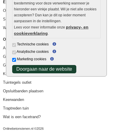
Extra benodigdheden
toestemming voor deze verwerking wanneer je
hieronder een vinkje plaatst. Wil je niet alle cookies
Ophoogzand
accepteren? Dan kan je dit op ieder moment
Siergrind en siersplit
aanpassen in de instellingen.
privacy- en
Lees voor meer informatie onze
Waterafvoer
cookieverklaring
.
Overig
Technische cookies
Aanbiedingen
Analytische cookies
Goedkope bestrating
Marketing cookies
Goedkope tuintegels
Doorgaan naar de website
Kunstgras
Tuintegels outlet
Opsluitbanden plaatsen
Keerwanden
Traptreden tuin
Wat is een facetrand?
Onlinebetonstenen.nl ©2026