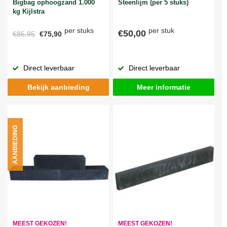
Bigbag ophoogzand 1.000
Steenlijm (per 5 stuks)
kg Kijlstra
per stuks
per stuk
€50,00
€85,95
€75,90
Direct leverbaar
Direct leverbaar
Bekijk aanbieding
Meer informatie
AANBIEDING
MEEST GEKOZEN!
MEEST GEKOZEN!