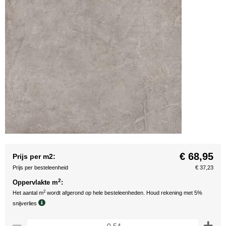
€ 68,95
Prijs per m2:
Prijs per besteleenheid
€ 37,23
2
Oppervlakte m
:
2
Het aantal m
wordt afgerond op hele besteleenheden. Houd rekening met 5%
snijverlies