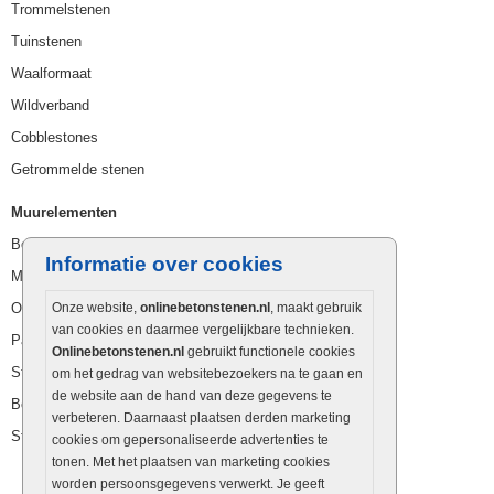
Trommelstenen
Tuinstenen
Waalformaat
Wildverband
Cobblestones
Getrommelde stenen
Muurelementen
Betonbielzen
Informatie over cookies
Muurstenen
Opsluitbanden
Onze website,
onlinebetonstenen.nl
, maakt gebruik
van cookies en daarmee vergelijkbare technieken.
Palissaden
Onlinebetonstenen.nl
gebruikt functionele cookies
Stapelblokken
om het gedrag van websitebezoekers na te gaan en
de website aan de hand van deze gegevens te
Betonblokken
verbeteren. Daarnaast plaatsen derden marketing
Stapelstenen
cookies om gepersonaliseerde advertenties te
tonen. Met het plaatsen van marketing cookies
worden persoonsgegevens verwerkt. Je geeft