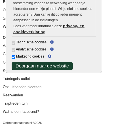
Extra benodigdheden
toestemming voor deze verwerking wanneer je
hieronder een vinkje plaatst. Wil je niet alle cookies
Ophoogzand
accepteren? Dan kan je dit op ieder moment
Siergrind en siersplit
aanpassen in de instellingen.
privacy- en
Lees voor meer informatie onze
Waterafvoer
cookieverklaring
.
Overig
Technische cookies
Aanbiedingen
Analytische cookies
Goedkope bestrating
Marketing cookies
Goedkope tuintegels
Doorgaan naar de website
Kunstgras
Tuintegels outlet
Opsluitbanden plaatsen
Keerwanden
Traptreden tuin
Wat is een facetrand?
Onlinebetonstenen.nl ©2026