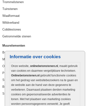
Trommelstenen
Tuinstenen
Waalformaat
Wildverband
Cobblestones
Getrommelde stenen
Muurelementen
Betonbielzen
Informatie over cookies
Muurstenen
Opsluitbanden
Onze website,
onlinebetonstenen.nl
, maakt gebruik
van cookies en daarmee vergelijkbare technieken.
Palissaden
Onlinebetonstenen.nl
gebruikt functionele cookies
Stapelblokken
om het gedrag van websitebezoekers na te gaan en
de website aan de hand van deze gegevens te
Betonblokken
verbeteren. Daarnaast plaatsen derden marketing
Stapelstenen
cookies om gepersonaliseerde advertenties te
tonen. Met het plaatsen van marketing cookies
worden persoonsgegevens verwerkt. Je geeft