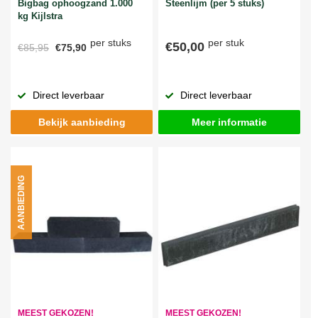
Bigbag ophoogzand 1.000
Steenlijm (per 5 stuks)
kg Kijlstra
per stuks
per stuk
€50,00
€85,95
€75,90
Direct leverbaar
Direct leverbaar
Bekijk aanbieding
Meer informatie
AANBIEDING
MEEST GEKOZEN!
MEEST GEKOZEN!