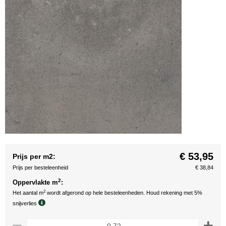
€ 53,95
Prijs per m2:
Prijs per besteleenheid
€ 38,84
2
Oppervlakte m
:
2
Het aantal m
wordt afgerond op hele besteleenheden. Houd rekening met 5%
snijverlies