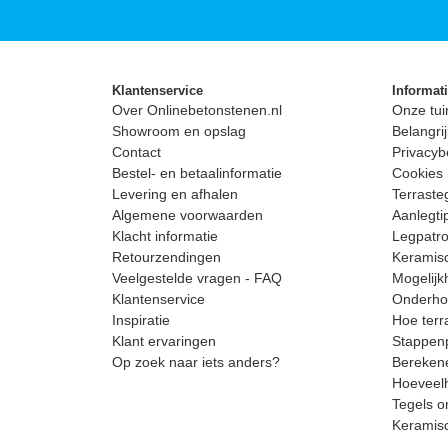
Klantenservice
Informat
Over Onlinebetonstenen.nl
Onze tui
Showroom en opslag
Belangrij
Contact
Privacyb
Bestel- en betaalinformatie
Cookies 
Levering en afhalen
Terrast
Algemene voorwaarden
Aanlegti
Klacht informatie
Legpatro
Retourzendingen
Keramisc
Veelgestelde vragen - FAQ
Mogelijk
Klantenservice
Onderhou
Inspiratie
Hoe terr
Klant ervaringen
Stappenp
Op zoek naar iets anders?
Berekene
Hoeveelh
Tegels o
Keramis