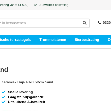
evering
vanaf €1.500,-
A-kwaliteit
bestrating
0320
sche terrastegels
Trommelstenen
Sierbestrating
O
and
Keramiek Gaja 40x80x3cm Sand
Snelle levering
Laagste prijsgarantie
Uitsluitend A-kwaliteit