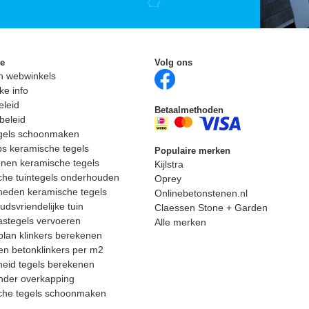
ie
Volg ons
n webwinkels
ke info
eleid
Betaalmethoden
beleid
egels schoonmaken
ps keramische tegels
Populaire merken
nen keramische tegels
Kijlstra
he tuintegels onderhouden
Oprey
heden keramische tegels
Onlinebetonstenen.nl
dsvriendelijke tuin
Claessen Stone + Garden
astegels vervoeren
Alle merken
lan klinkers berekenen
n betonklinkers per m2
eid tegels berekenen
nder overkapping
che tegels schoonmaken