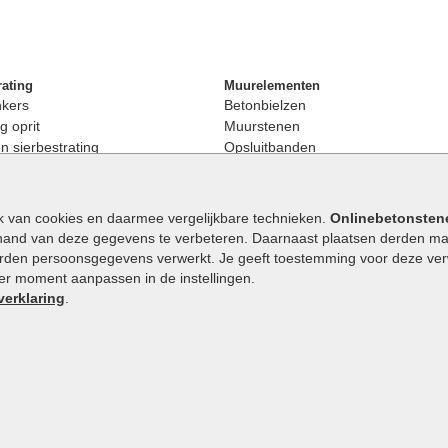
rating
Muurelementen
nkers
Betonbielzen
g oprit
Muurstenen
 sierbestrating
Opsluitbanden
rating
Palissaden
bestrating
Stapelblokken
enen
Betonblokken
k van cookies en daarmee vergelijkbare technieken.
Onlinebetonsten
nkers
Stapelstenen
hand van deze gegevens te verbeteren. Daarnaast plaatsen derden mar
stenen
orden persoonsgegevens verwerkt. Je geeft toestemming voor deze verwe
en
eder moment aanpassen in de instellingen.
Extra benodigdheden
maat
verklaring
.
Ophoogzand
band
Siergrind en siersplit
tones
Waterafvoer
elde stenen