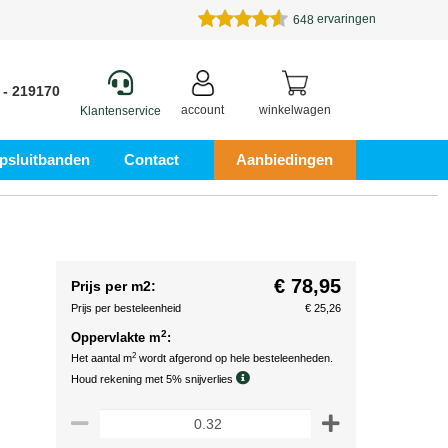
ervaringen
648
 - 219170
account
winkelwagen
Klantenservice
psluitbanden
Contact
Aanbiedingen
€ 78,95
Prijs per m2:
Prijs per besteleenheid
€ 25,26
2
Oppervlakte m
:
2
Het aantal m
wordt afgerond op hele besteleenheden.
Houd rekening met 5% snijverlies