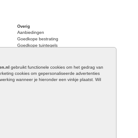
Overig
Aanbiedingen
Goedkope bestrating
Goedkope tuintegels
Kunstgras
Tuintegels outlet
Opsluitbanden plaatsen
en.nl
gebruikt functionele cookies om het gedrag van
Keerwanden
keting cookies om gepersonaliseerde advertenties
Traptreden tuin
rking wanneer je hieronder een vinkje plaatst. Wil
Wat is een facetrand?