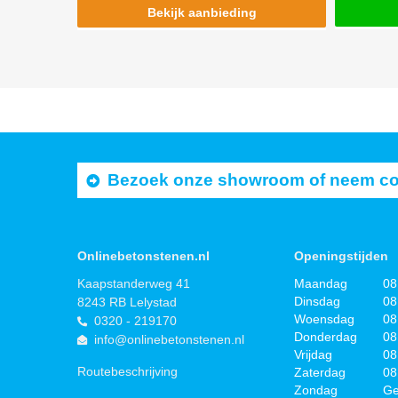
Bekijk aanbieding
Bezoek onze showroom of neem cont
Onlinebetonstenen.nl
Openingstijden
Kaapstanderweg 41
Maandag
08
Dinsdag
08
8243 RB Lelystad
Woensdag
08
0320 - 219170
Donderdag
08
info@onlinebetonstenen.nl
Vrijdag
08
Routebeschrijving
Zaterdag
08
Zondag
Ge