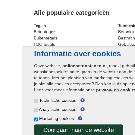
Alle populaire categorieën
Tegels
Tuinbest
Betontegels
Betonkli
Buitentegels
Bestratin
H2O tegels
Gebakken
Keramische terrastegels
Sierbest
Informatie over cookies
Oprit tegels
Strakke 
Patio tegels
Straatst
Onze website,
onlinebetonstenen.nl
, maakt gebrui
Siertegels
Straatkli
websitebezoekers na te gaan en de website aan de 
Stoeptegels
Trommel
te tonen. Met het plaatsen van marketing cookies w
Straattegels
Tuinsten
je niet alle cookies accepteren? Dan kan je dit op i
Terrastegels
Waalfor
Lees voor meer informatie onze
privacy- en cookie
Tuintegels
Wildver
Technische cookies
Buitentegels
Cobbles
Grote terrastegels
Getromm
Analytische cookies
Marketing cookies
Doorgaan naar de website
Onlinebetonstenen.nl ©2026