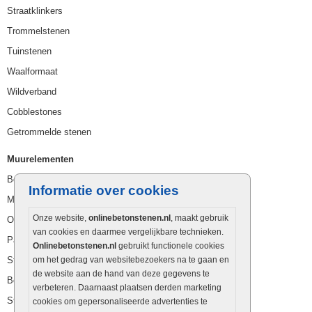
Straatklinkers
Trommelstenen
Tuinstenen
Waalformaat
Wildverband
Cobblestones
Getrommelde stenen
Muurelementen
Betonbielzen
Informatie over cookies
Muurstenen
Onze website,
onlinebetonstenen.nl
, maakt gebruik
Opsluitbanden
van cookies en daarmee vergelijkbare technieken.
Palissaden
Onlinebetonstenen.nl
gebruikt functionele cookies
Stapelblokken
om het gedrag van websitebezoekers na te gaan en
de website aan de hand van deze gegevens te
Betonblokken
verbeteren. Daarnaast plaatsen derden marketing
Stapelstenen
cookies om gepersonaliseerde advertenties te