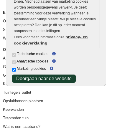
tonen. Met het plaatsen van marketing cookies
worden persoonsgegevens verwerkt. Je geeft
Extra benodigdheden
toestemming voor deze verwerking wanneer je
hieronder een vinkje plaatst. Wil je niet alle cookies
Ophoogzand
accepteren? Dan kan je dit op ieder moment
Siergrind en siersplit
aanpassen in de instellingen.
privacy- en
Lees voor meer informatie onze
Waterafvoer
cookieverklaring
.
Overig
Technische cookies
Aanbiedingen
Analytische cookies
Goedkope bestrating
Marketing cookies
Goedkope tuintegels
Doorgaan naar de website
Kunstgras
Tuintegels outlet
Opsluitbanden plaatsen
Keerwanden
Traptreden tuin
Wat is een facetrand?