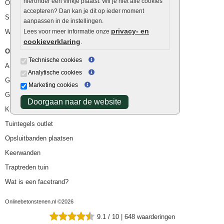
hieronder een vinkje plaatst. Wil je niet alle cookies
Ophoogzand
accepteren? Dan kan je dit op ieder moment
Siergrind en siersplit
aanpassen in de instellingen.
privacy- en
Waterafvoer
Lees voor meer informatie onze
cookieverklaring
.
Overig
Technische cookies
Aanbiedingen
Analytische cookies
Goedkope bestrating
Marketing cookies
Goedkope tuintegels
Doorgaan naar de website
Kunstgras
Tuintegels outlet
Opsluitbanden plaatsen
Keerwanden
Traptreden tuin
Wat is een facetrand?
Onlinebetonstenen.nl ©2026
9.1
/
10
|
648
waarderingen