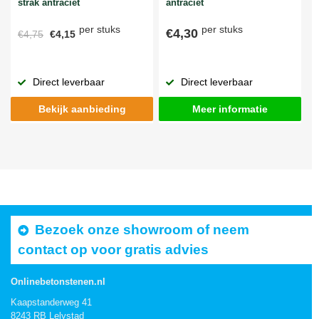
strak antraciet
antraciet
per stuks
per stuks
€4,30
€4,75
€4,15
Direct leverbaar
Direct leverbaar
Bekijk aanbieding
Meer informatie
Bezoek onze showroom of neem
contact op voor gratis advies
Onlinebetonstenen.nl
Kaapstanderweg 41
8243 RB Lelystad