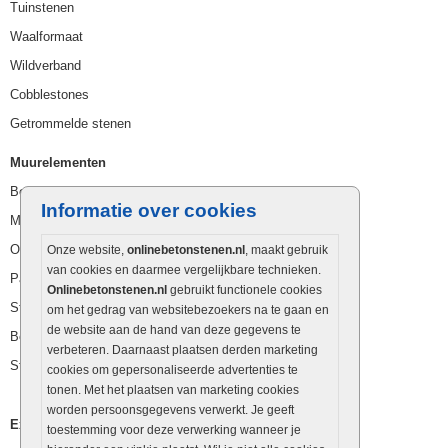
Tuinstenen
Waalformaat
Wildverband
Cobblestones
Getrommelde stenen
Muurelementen
Betonbielzen
Informatie over cookies
Muurstenen
Opsluitbanden
Onze website,
onlinebetonstenen.nl
, maakt gebruik
van cookies en daarmee vergelijkbare technieken.
Palissaden
Onlinebetonstenen.nl
gebruikt functionele cookies
Stapelblokken
om het gedrag van websitebezoekers na te gaan en
de website aan de hand van deze gegevens te
Betonblokken
verbeteren. Daarnaast plaatsen derden marketing
Stapelstenen
cookies om gepersonaliseerde advertenties te
tonen. Met het plaatsen van marketing cookies
worden persoonsgegevens verwerkt. Je geeft
Extra benodigdheden
toestemming voor deze verwerking wanneer je