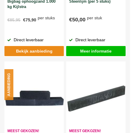
Bigbag ophoogzand 1.000
Steenlijm (per 5 stuks)
kg Kijlstra
per stuks
per stuk
€50,00
€85,95
€75,90
Direct leverbaar
Direct leverbaar
Bekijk aanbieding
Meer informatie
AANBIEDING
MEEST GEKOZEN!
MEEST GEKOZEN!