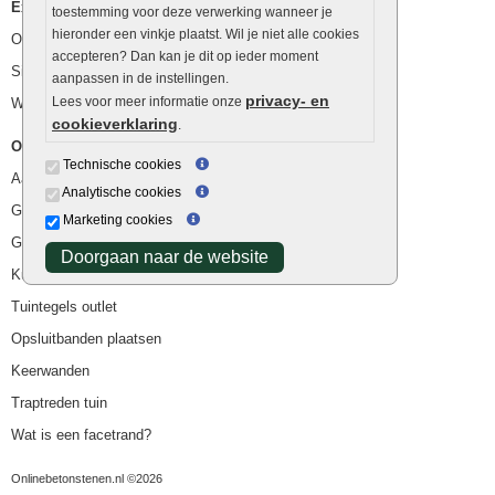
Extra benodigdheden
toestemming voor deze verwerking wanneer je
hieronder een vinkje plaatst. Wil je niet alle cookies
Ophoogzand
accepteren? Dan kan je dit op ieder moment
Siergrind en siersplit
aanpassen in de instellingen.
privacy- en
Lees voor meer informatie onze
Waterafvoer
cookieverklaring
.
Overig
Technische cookies
Aanbiedingen
Analytische cookies
Goedkope bestrating
Marketing cookies
Goedkope tuintegels
Doorgaan naar de website
Kunstgras
Tuintegels outlet
Opsluitbanden plaatsen
Keerwanden
Traptreden tuin
Wat is een facetrand?
Onlinebetonstenen.nl ©2026