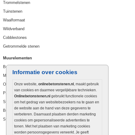
Trommelstenen
Tuinstenen
Waalformaat
Wildverband
Cobblestones
Getrommelde stenen
Muurelementen
Betonbielzen
Informatie over cookies
Muurstenen
Opsluitbanden
Onze website,
onlinebetonstenen.nl
, maakt gebruik
van cookies en daarmee vergelijkbare technieken.
Palissaden
Onlinebetonstenen.nl
gebruikt functionele cookies
Stapelblokken
om het gedrag van websitebezoekers na te gaan en
de website aan de hand van deze gegevens te
Betonblokken
verbeteren. Daarnaast plaatsen derden marketing
Stapelstenen
cookies om gepersonaliseerde advertenties te
tonen. Met het plaatsen van marketing cookies
worden persoonsgegevens verwerkt. Je geeft