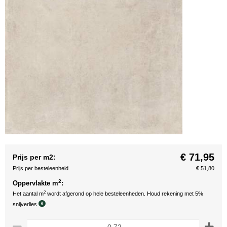
€ 71,95
Prijs per m2:
Prijs per besteleenheid
€ 51,80
2
Oppervlakte m
:
2
Het aantal m
wordt afgerond op hele besteleenheden. Houd rekening met 5%
snijverlies