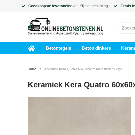
Goedkoopste leverancier
van
Kijlstra
bestrating
Gratis l
Betontegels
Betonklinkers
Kerami
Home
Keramiek Kera Quatro 60x60x4cm Atmosferica Beige
Keramiek Kera Quatro 60x60