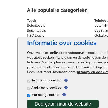
Alle populaire categorieën
Tegels
Tuinbest
Betontegels
Betonkli
Buitentegels
Bestratin
H2O tegels
Gebakken
Keramische terrastegels
Sierbest
Informatie over cookies
Oprit tegels
Strakke 
Patio tegels
Straatst
Onze website,
onlinebetonstenen.nl
, maakt gebrui
Siertegels
Straatkli
websitebezoekers na te gaan en de website aan de 
Stoeptegels
Trommel
te tonen. Met het plaatsen van marketing cookies w
Straattegels
Tuinsten
je niet alle cookies accepteren? Dan kan je dit op i
Terrastegels
Waalfor
Lees voor meer informatie onze
privacy- en cookie
Tuintegels
Wildver
Technische cookies
Buitentegels
Cobbles
Grote terrastegels
Getromm
Analytische cookies
Marketing cookies
Doorgaan naar de website
Onlinebetonstenen.nl ©2026