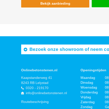
Bekijk aanbieding
Bezoek onze showroom of neem cont
Onlinebetonstenen.nl
Openingstijden
Kaapstanderweg 41
Maandag
08
Dinsdag
08
8243 RB Lelystad
Woensdag
08
0320 - 219170
Donderdag
08
info@onlinebetonstenen.nl
Vrijdag
08
Routebeschrijving
Zaterdag
08
Zondag
Ge