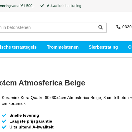
evering
vanaf €1.500,-
A-kwaliteit
bestrating
0320
sche terrastegels
Trommelstenen
Sierbestrating
O
x4cm Atmosferica Beige
Keramiek Kera Quatro 60x60x4cm Atmosferica Beige, 3 cm trilbeton +
cm keramiek
Snelle levering
Laagste prijsgarantie
Uitsluitend A-kwaliteit