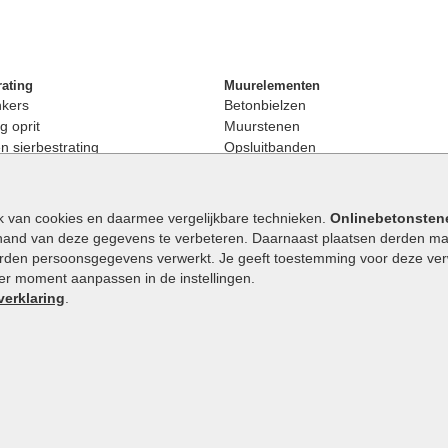
rating
Muurelementen
nkers
Betonbielzen
g oprit
Muurstenen
 sierbestrating
Opsluitbanden
rating
Palissaden
bestrating
Stapelblokken
enen
Betonblokken
k van cookies en daarmee vergelijkbare technieken.
Onlinebetonsten
nkers
Stapelstenen
hand van deze gegevens te verbeteren. Daarnaast plaatsen derden mar
stenen
orden persoonsgegevens verwerkt. Je geeft toestemming voor deze verwe
en
eder moment aanpassen in de instellingen.
Extra benodigdheden
maat
verklaring
.
Ophoogzand
band
Siergrind en siersplit
tones
Waterafvoer
elde stenen