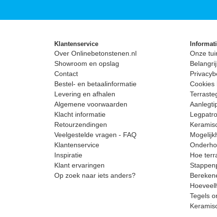
Klantenservice
Informat
Over Onlinebetonstenen.nl
Onze tui
Showroom en opslag
Belangrij
Contact
Privacyb
Bestel- en betaalinformatie
Cookies 
Levering en afhalen
Terrast
Algemene voorwaarden
Aanlegti
Klacht informatie
Legpatro
Retourzendingen
Keramisc
Veelgestelde vragen - FAQ
Mogelijk
Klantenservice
Onderhou
Inspiratie
Hoe terr
Klant ervaringen
Stappenp
Op zoek naar iets anders?
Berekene
Hoeveelh
Tegels o
Keramis