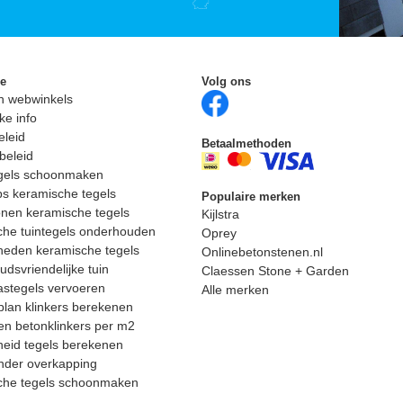
ie
Volg ons
n webwinkels
ke info
eleid
Betaalmethoden
beleid
egels schoonmaken
ps keramische tegels
Populaire merken
nen keramische tegels
Kijlstra
he tuintegels onderhouden
Oprey
heden keramische tegels
Onlinebetonstenen.nl
dsvriendelijke tuin
Claessen Stone + Garden
astegels vervoeren
Alle merken
lan klinkers berekenen
n betonklinkers per m2
eid tegels berekenen
nder overkapping
che tegels schoonmaken