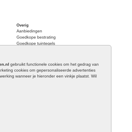
Overig
Aanbiedingen
Goedkope bestrating
Goedkope tuintegels
Kunstgras
Tuintegels outlet
Opsluitbanden plaatsen
en.nl
gebruikt functionele cookies om het gedrag van
Keerwanden
keting cookies om gepersonaliseerde advertenties
Traptreden tuin
rking wanneer je hieronder een vinkje plaatst. Wil
Wat is een facetrand?