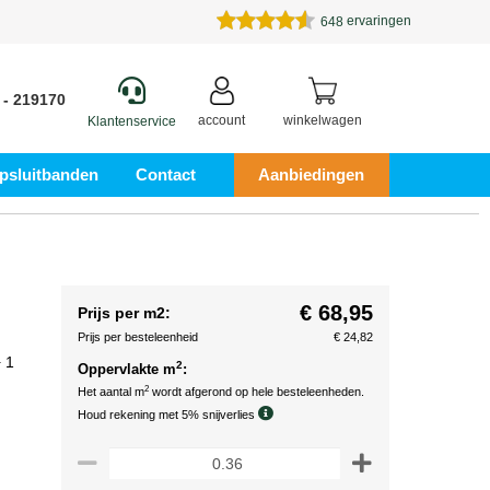
ervaringen
648
 - 219170
account
winkelwagen
Klantenservice
psluitbanden
Contact
Aanbiedingen
€ 68,95
Prijs per m2:
Prijs per besteleenheid
€ 24,82
 1
2
Oppervlakte m
:
2
Het aantal m
wordt afgerond op hele besteleenheden.
Houd rekening met 5% snijverlies